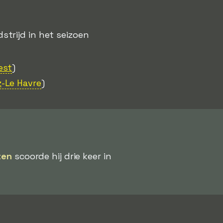
trijd in het seizoen
est
)
z
-Le Havre
)
ten
scoorde hij drie keer in