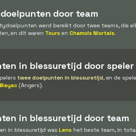
ydoelpunten door team
tydoelpunten werd bereikt door twee teams, die e
en, en dit waren
Tours
en
Chamois Niortais
.
en in blessuretijd door speler
spelers
twee doelpunten in blessuretijd
, en de spel
Blayac
(Angers).
ten in blessuretijd door team
en in blessuretijd was
Lens
het beste team, in tota