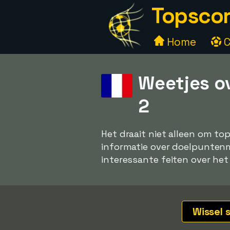
Topscor
Home
C
Weetjes o
2
Het draait niet alleen om to
informatie over doelpuntenma
interessante feiten over het 
Wissel 