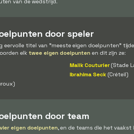
uten van de wedstrijd.
oelpunten door speler
nig eervolle titel van "meeste eigen doelpunten" tij
scoorden elk
twee eigen doelpunten
en dit zijn ze:
Malik Couturier
(Stade La
Ibrahima Seck
(Créteil)
uroux)
oelpunten door team
vier eigen doelpunten
, en de teams die het vaakst