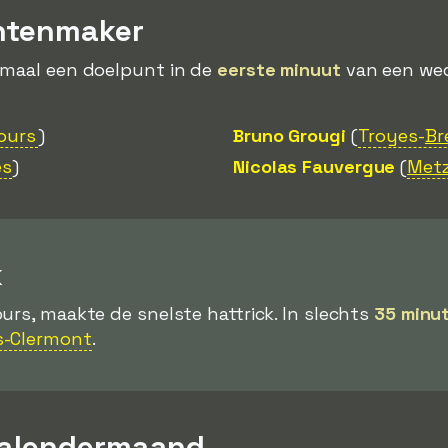
ntenmaker
emaal een doelpunt in de
eerste minuut
van een weds
Tours
)
Bruno Grougi
(
Troyes-
Br
es
)
Nicolas Fauvergue
(
Met
k
ours, maakte de snelste hattrick. In slechts
35 minu
s-Clermont
.
kalendermaand