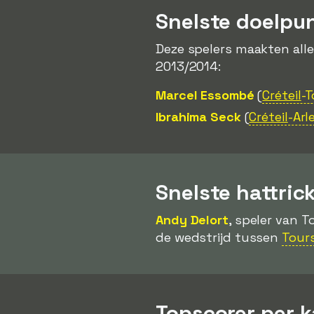
Snelste doelpu
Deze spelers maakten all
2013/2014:
Marcel Essombé
(
Créteil
-
Ibrahima Seck
(
Créteil
-Arl
Snelste hattric
Andy Delort
, speler van T
de wedstrijd tussen
Tour
Topscorer per 