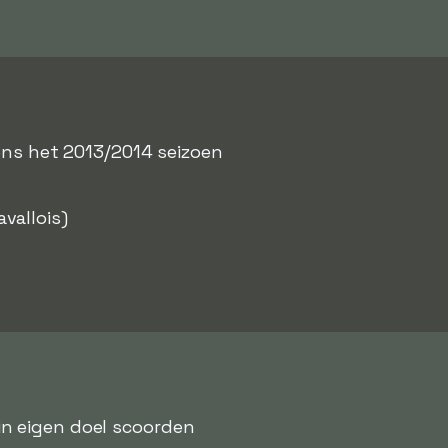
dens het 2013/2014 seizoen
vallois)
 in eigen doel scoorden