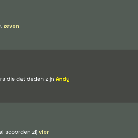
lk
zeven
ers die dat deden zijn
Andy
al scoorden zij
vier