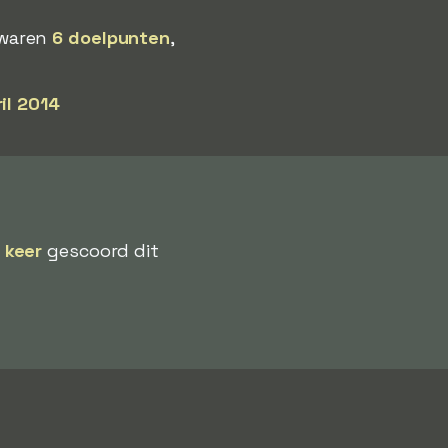
 waren
6 doelpunten
,
il 2014
f keer
gescoord dit