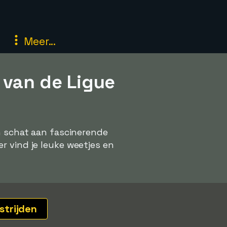
Meer...
 van de Ligue
en schat aan fascinerende
r vind je leuke weetjes en
strijden