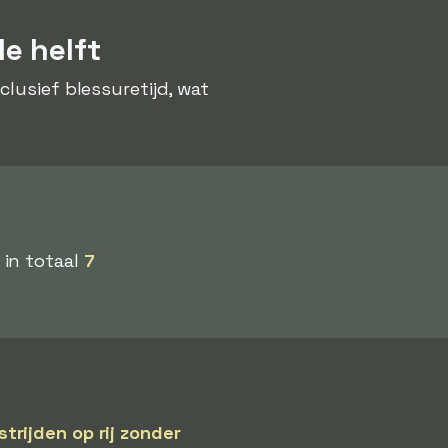
e helft
nclusief blessuretijd, wat
 in totaal
7
trijden op rij zonder