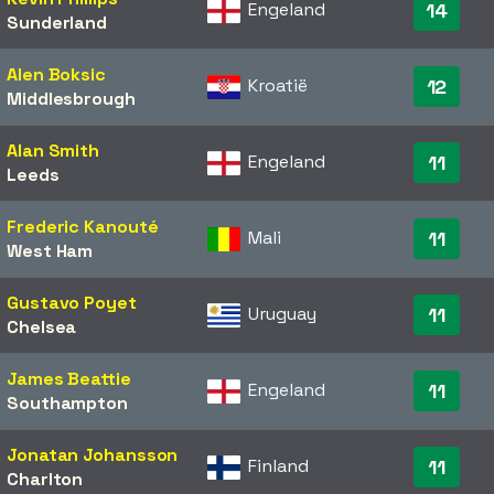
Engeland
14
Sunderland
Alen Boksic
Kroatië
12
Middlesbrough
Alan Smith
Engeland
11
Leeds
Frederic Kanouté
Mali
11
West Ham
Gustavo Poyet
Uruguay
11
Chelsea
James Beattie
Engeland
11
Southampton
Jonatan Johansson
Finland
11
Charlton