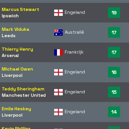
Marcus Stewart
Engeland
19
Ipswich
Mark Viduka
Australië
17
Leeds
Thierry Henry
Frankrijk
17
Arsenal
Michael Owen
Engeland
16
Liverpool
Teddy Sheringham
Engeland
15
Manchester United
Emile Heskey
Engeland
14
Liverpool
Kevin Phillips