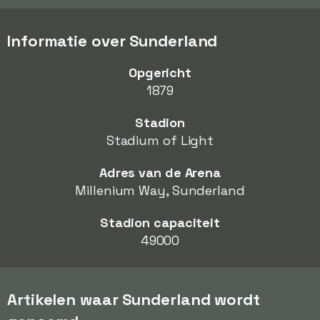
Informatie over Sunderland
Opgericht
1879
Stadion
Stadium of Light
Adres van de Arena
Millenium Way, Sunderland
Stadion capaciteit
49000
Artikelen waar Sunderland wordt