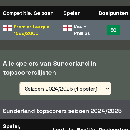
Competitie, Seizoen
Speler
Doelpunten
Premier League
Kevin
30
1999/2000
Phillips
Alle spelers van Sunderland in
topscorerslijsten
Sunderland topscorers seizoen 2024/2025
Speler,
Leeftijd
Positie
Doelpunten