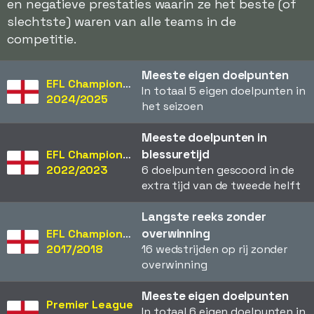
en negatieve prestaties waarin ze het beste (of
slechtste) waren van alle teams in de
competitie.
Meeste eigen doelpunten
EFL Championship
In totaal 5 eigen doelpunten in
2024/2025
het seizoen
Meeste doelpunten in
blessuretijd
EFL Championship
2022/2023
6 doelpunten gescoord in de
extra tijd van de tweede helft
Langste reeks zonder
overwinning
EFL Championship
2017/2018
16 wedstrijden op rij zonder
overwinning
Meeste eigen doelpunten
Premier League
In totaal 6 eigen doelpunten in