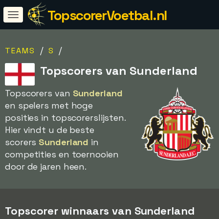
TopscorerVoetbal.nl
/
/
TEAMS
S
Topscorers van Sunderland
Topscorers van
Sunderland
en spelers met hoge
posities in topscorerslijsten.
Hier vindt u de beste
scorers
Sunderland
in
competities en toernooien
door de jaren heen.
Topscorer winnaars van Sunderland