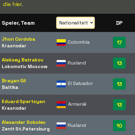
die hier
.
Speler, Team
DP
Jhon Cordoba
Colombia
17
Krasnodar
Aleksey Batrakov
Rusland
13
Lokomotiv Moscow
Brayan Gil
El Salvador
13
Baltika
Eduard Spertsyan
Armenië
13
Krasnodar
Alexander Sobolev
Rusland
10
Zenit St.Petersburg