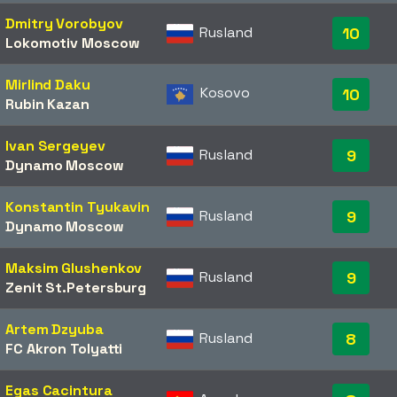
Dmitry Vorobyov
Rusland
10
Lokomotiv Moscow
Mirlind Daku
Kosovo
10
Rubin Kazan
Ivan Sergeyev
Rusland
9
Dynamo Moscow
Konstantin Tyukavin
Rusland
9
Dynamo Moscow
Maksim Glushenkov
Rusland
9
Zenit St.Petersburg
Artem Dzyuba
Rusland
8
FC Akron Tolyatti
Egas Cacintura