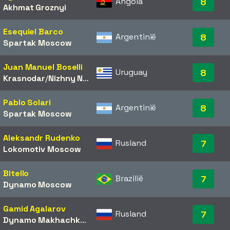
Angola
8
Akhmat Groznyi
Esequiel Barco
Argentinië
8
Spartak Moscow
Juan Manuel Boselli
Uruguay
8
Krasnodar
/​
Nizhny Novgorod
Pablo Solari
Argentinië
8
Spartak Moscow
Aleksandr Rudenko
Rusland
7
Lokomotiv Moscow
Bitello
Brazilië
7
Dynamo Moscow
Gamid Agalarov
Rusland
7
Dynamo Makhachkala