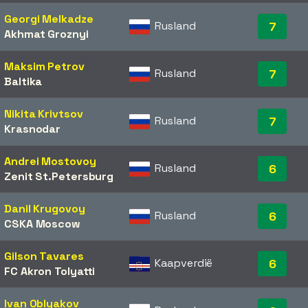
Georgi Melkadze
Rusland
7
Akhmat Groznyi
Maksim Petrov
Rusland
7
Baltika
Nikita Krivtsov
Rusland
7
Krasnodar
Andrei Mostovoy
Rusland
6
Zenit St.Petersburg
Danil Krugovoy
Rusland
6
CSKA Moscow
Gilson Tavares
Kaapverdië
6
FC Akron Tolyatti
Ivan Oblyakov