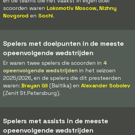
en de teams die het vaakst in eigen doel
scoorden waren
Lokomotiv Moscow
,
Nizhny
Novgorod
en
Sochi
.
Spelers met doelpunten in de meeste
opeenvolgende wedstrijden
Er waren twee spelers die scoorden in
4
opeenvolgende wedstrijden
in het seizoen
2025/2026, en de spelers die dit presteerden
waren:
Brayan Gil
(Baltika) en
Alexander Sobolev
(Zenit St.Petersburg).
Spelers met assists in de meeste
opeenvolgende wedstrijden