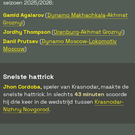
seizoen 2025/2026:
Gamid Agalarov
(
Dynamo Makhachkala
-Akhmat
Groznyi
)
Jordhy Thompson
(
Orenburg
-Akhmat Groznyi
)
Danil Prutsev
(
Dynamo Moscow-
Lokomotiv
Moscow
)
Snelste hattrick
Jhon Cordoba
, speler van Krasnodar, maakte de
snelste hattrick. In slechts
43 minuten
scoorde
hij drie keer in de wedstrijd tussen
Krasnodar-
Nizhny Novgorod
.