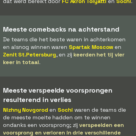
dat werd bereikt door
FC Akron Tolyatti
en
Sochi
.
Meeste comebacks na achterstand
De teams die het beste waren in achterkomen
en alsnog winnen waren
Spartak Moscow
en
Zenit St.Petersburg
, en zij
keerden het tij vier
keer in totaal
.
Meeste verspeelde voorsprongen
resulterend in verlies
Nizhny Novgorod
en
Sochi
waren de teams die
de meeste moeite hadden om te winnen
ondanks een voorsprong; zij
verspeelden een
voorsprong en verloren in drie verschillende