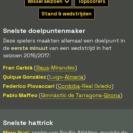
Wissel seizoen
Topscorers
Stand & wedstrijden
Snelste doelpuntenmaker
Deze spelers maakten allemaal een doelpunt in
de
eerste minuut
van een wedstrijd in het
seizoen 2016/2017:
Fran Carbià
(
Reus
-Mirandés
)
Quique González
(
Lugo-
Almeria
)
Federico Piovaccari
(
Cordoba
-Real Oviedo
)
Pablo Maffeo
(
Gimnàstic de Tarragona-
Girona
)
Snelste hattrick
Marc Gual
, speler van Sevilla Atlético, maakte de