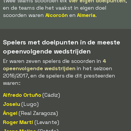
twee teams scoorden elk
vier eigen doelpunten
,
en de teams die het vaakst in eigen doel
scoorden waren
Alcorcón
en
Almeria
.
Spelers met doelpunten in de meeste
opeenvolgende wedstrijden
Er waren zeven spelers die scoorden in
4
opeenvolgende wedstrijden
in het seizoen
2016/2017, en de spelers die dit presteerden
waren::
Alfredo Ortuño
(Cádiz)
Joselu
(Lugo)
Ángel
(Real Zaragoza)
Roger Martí
(Levante)