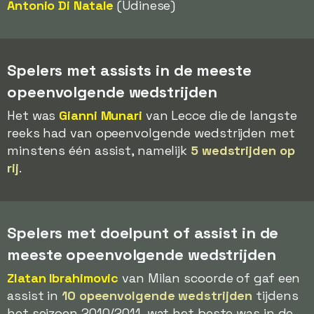
Antonio Di Natale
(Udinese)
Spelers met assists in de meeste
opeenvolgende wedstrijden
Het was
Gianni Munari
van Lecce die de langste
reeks had van opeenvolgende wedstrijden met
minstens één assist, namelijk
5 wedstrijden op
rij
.
Spelers met doelpunt of assist in de
meeste opeenvolgende wedstrijden
Zlatan Ibrahimovic
van Milan scoorde of gaf een
assist in
10 opeenvolgende wedstrijden
tijdens
het seizoen 2010/2011, wat het beste was in de