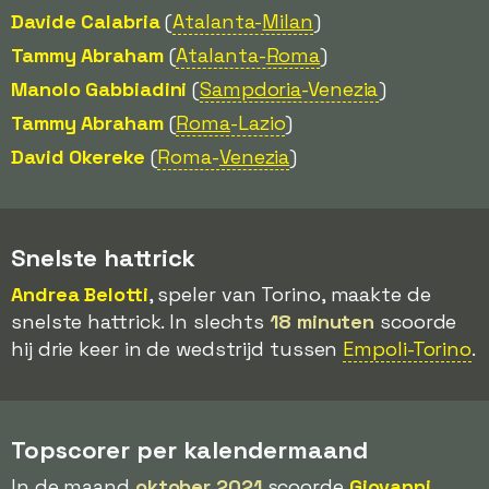
Davide Calabria
(
Atalanta-
Milan
)
Tammy Abraham
(
Atalanta-
Roma
)
Manolo Gabbiadini
(
Sampdoria
-Venezia
)
Tammy Abraham
(
Roma
-Lazio
)
David Okereke
(
Roma-
Venezia
)
Snelste hattrick
Andrea Belotti
, speler van Torino, maakte de
snelste hattrick. In slechts
18 minuten
scoorde
hij drie keer in de wedstrijd tussen
Empoli-Torino
.
Topscorer per kalendermaand
In de maand
oktober 2021
scoorde
Giovanni