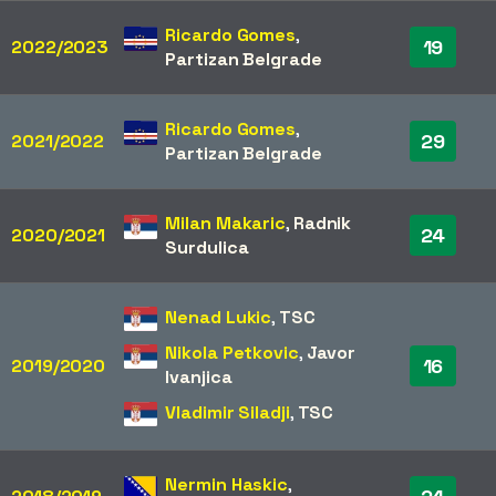
Ricardo Gomes
,
19
2022/2023
Partizan Belgrade
Ricardo Gomes
,
29
2021/2022
Partizan Belgrade
Milan Makaric
,
Radnik
24
2020/2021
Surdulica
Nenad Lukic
,
TSC
Nikola Petkovic
,
Javor
16
2019/2020
Ivanjica
Vladimir Siladji
,
TSC
Nermin Haskic
,