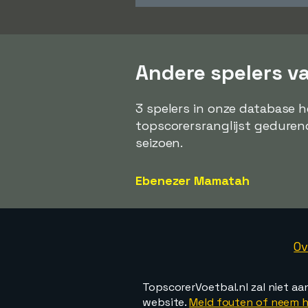
Andere spelers v
3 spelers in onze database 
topscorersranglijst geduren
seizoen.
Ebenezer Mamatah
Ov
TopscorerVoetbal.nl zal niet aa
website.
Meld fouten of neem h