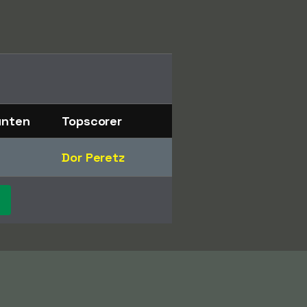
unten
Topscorer
Dor Peretz