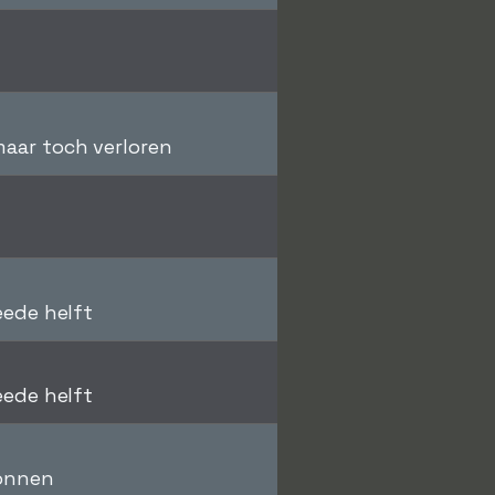
aar toch verloren
eede helft
eede helft
wonnen