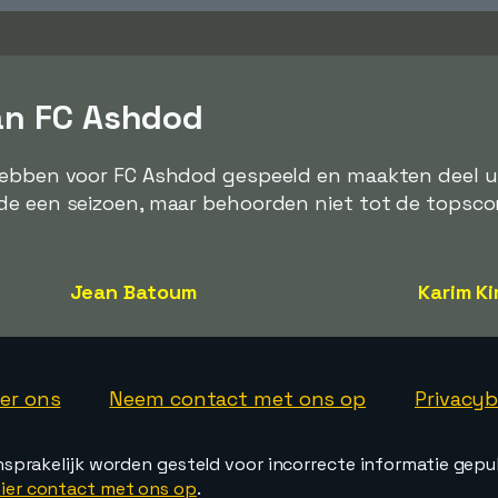
an FC Ashdod
hebben voor FC Ashdod gespeeld en maakten deel u
de een seizoen, maar behoorden niet tot de topsco
Jean Batoum
Karim Ki
er ons
Neem contact met ons op
Privacyb
nsprakelijk worden gesteld voor incorrecte informatie gepu
ier contact met ons op
.