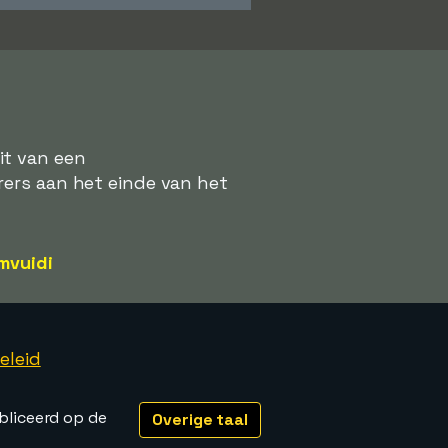
it van een
rers aan het einde van het
mvuidi
eleid
bliceerd op de
Overige taal