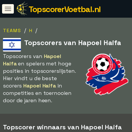
TopscorerVoetbal.nl
/
/
TEAMS
H
Topscorers van Hapoel Haifa
Topscorers van
Hapoel
Haifa
en spelers met hoge
posities in topscorerslijsten.
Hier vindt u de beste
scorers
Hapoel Haifa
in
competities en toernooien
door de jaren heen.
Topscorer winnaars van Hapoel Haifa