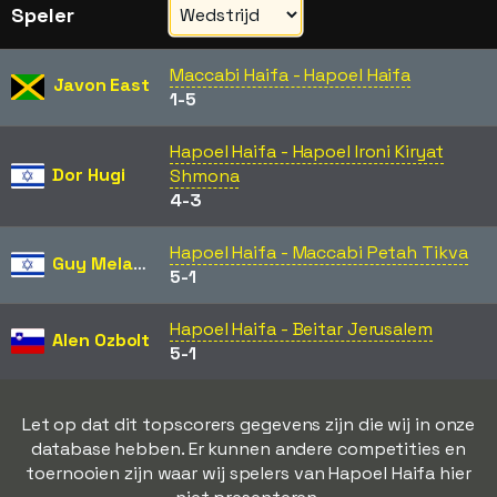
Speler
Maccabi Haifa - Hapoel Haifa
Javon East
1-5
Hapoel Haifa - Hapoel Ironi Kiryat
Dor Hugi
Shmona
4-3
Hapoel Haifa - Maccabi Petah Tikva
Guy Melamed
5-1
Hapoel Haifa - Beitar Jerusalem
Alen Ozbolt
5-1
Let op dat dit topscorers gegevens zijn die wij in onze
database hebben. Er kunnen andere competities en
toernooien zijn waar wij spelers van Hapoel Haifa hier