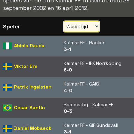
spelers van de club Kalmar FF tussen de data 29
september 2002 en 16 april 2012.
Speler
Kalmar FF - Häcken
Abiola Dauda
3-1
Kalmar FF - IFK Norrköping
Viktor Elm
6-0
Kalmar FF - GAIS
Patrik Ingelsten
4-0
Hammarby - Kalmar FF
Cesar Santin
0-3
Kalmar FF - GIF Sundsvall
Daniel Mobaeck
3-1