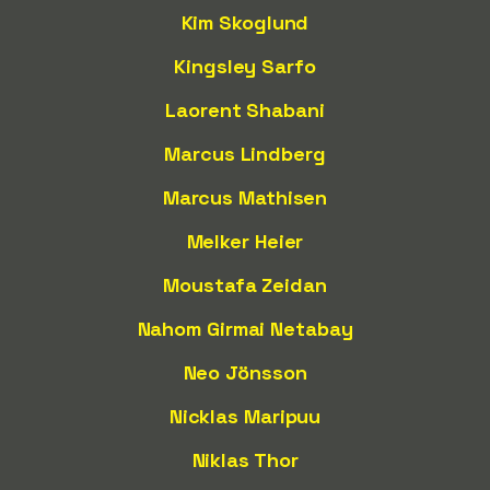
Kim Skoglund
Kingsley Sarfo
Laorent Shabani
Marcus Lindberg
Marcus Mathisen
Melker Heier
Moustafa Zeidan
Nahom Girmai Netabay
Neo Jönsson
Nicklas Maripuu
Niklas Thor