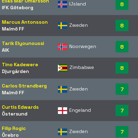
Elías Már Ómarsson
IJsland
8
IFK Göteborg
Marcus Antonsson
Zweden
8
Malmö FF
Tarik Elyounoussi
Noorwegen
8
AIK
Tino Kadewere
Zimbabwe
8
Djurgården
Carlos Strandberg
Zweden
7
Malmö FF
Curtis Edwards
Engeland
7
Östersund
Filip Rogic
Zweden
7
Örebro