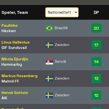
Speler, Team
DP
Paulinho
Brazilië
20
Häcken
Linus Hallenius
Zweden
17
GIF Sundsvall
Nikola Djurdjic
Servië
14
Hammarby
Markus Rosenberg
Zweden
13
Malmö FF
Henok Goitom
Zweden
12
AIK