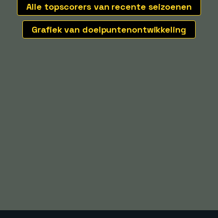
Alle topscorers van recente seizoenen
Grafiek van doelpuntenontwikkeling