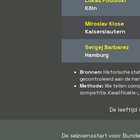
Lukas Podolski
Köln
Miroslav Klose
Kaiserslautern
Sergej Barbarez
Hamburg
Bronnen:
Historische sta
gecontroleerd aan de han
Methode:
We tellen comp
competitie. Kwalificatie-
De leeftijd
De seizoensstart voor Bund