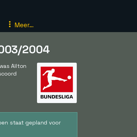
Meer...
2003/2004
was Ailton
escoord
oen staat gepland voor