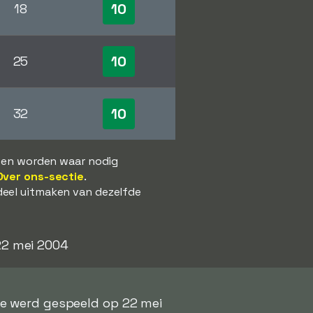
10
18
10
25
10
32
s en worden waar nodig
Over ons-sectie
.
deel uitmaken van dezelfde
 22 mei 2004
e werd gespeeld op 22 mei