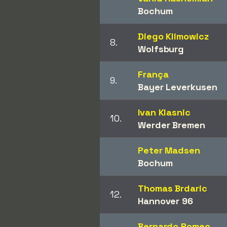
Bochum
Diego Klimowicz
8.
Wolfsburg
França
9.
Bayer Leverkusen
Ivan Klasnic
10.
Werder Bremen
Peter Madsen
Bochum
Thomas Brdaric
12.
Hannover 96
Bernardo Romeo