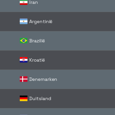
Iran
Argentinië
Brazilië
Kroatië
Denemarken
Duitsland