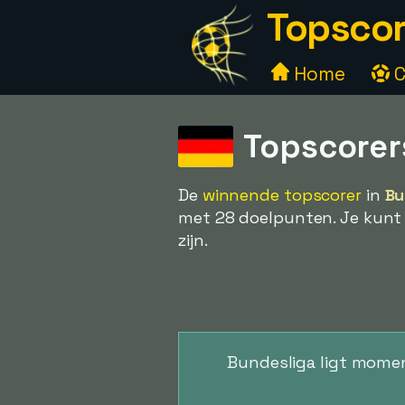
Topscor
Home
C
Topscorer
De
winnende topscorer
in
Bu
met 28 doelpunten. Je kunt
zijn.
Bundesliga ligt momen