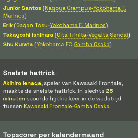
Junior Santos
(
Nagoya Grampus-
Yokohama F.
Marinos
)
Erik
(
Sagan Tosu-
Yokohama F. Marinos
)
Takayoshi Ishihara
(
Oita Trinita-
Vegalta Sendai
)
Shu Kurata
(
Yokohama FC-
Gamba Osaka
)
Snelste hattrick
Akihiro Ienaga
, speler van Kawasaki Frontale,
maakte de snelste hattrick. In slechts
28
minuten
scoorde hij drie keer in de wedstrijd
tussen
Kawasaki Frontale-Gamba Osaka
.
Topscorer per kalendermaand