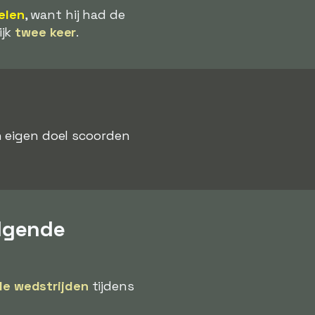
elen
, want hij had de
ijk
twee keer
.
n eigen doel scoorden
lgende
e wedstrijden
tijdens