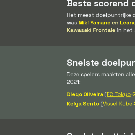
Beste scorend 
Het meest doelpuntrijke d
was
Miki Yamane
en
Lean
Kawasaki Frontale
in het 
Snelste doelpu
Deze spelers maakten all
2021:
Diego Oliveira
(
FC Tokyo
-
Keiya Sento
(
Vissel Kobe-