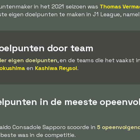
untenmaker in het 2021 seizoen was
Thomas Verma
ste eigen doelpunten te maken in J1 League, namel
oelpunten door team
ier eigen doelpunten
, en de teams die het vaakst i
okushima
en
Kashiwa Reysol
.
elpunten in de meeste opeenvo
aido Consadole Sapporo scoorde in
5 opeenvolgend
 beste was in de competitie.