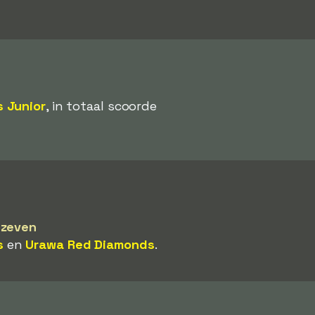
 Junior
, in totaal scoorde
k
zeven
s
en
Urawa Red Diamonds
.