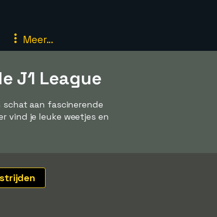
Meer...
de J1 League
en schat aan fascinerende
r vind je leuke weetjes en
strijden