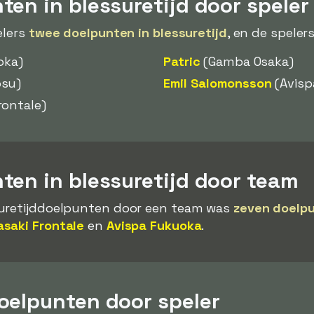
en in blessuretijd door speler
elers
twee doelpunten in blessuretijd
, en de spelers
oka)
Patric
(Gamba Osaka)
osu)
Emil Salomonsson
(Avisp
rontale)
ten in blessuretijd door team
suretijddoelpunten door een team was
zeven doelp
saki Frontale
en
Avispa Fukuoka
.
oelpunten door speler