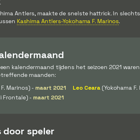
k
shima Antlers, maakte de snelste hattrick. In slecht
 tussen
Kashima Antlers-Yokohama F. Marinos
.
kalendermaand
een kalendermaand tijdens het seizoen 2021 ware
betreffende maanden:
F. Marinos) -
maart 2021
Leo Ceara
(Yokohama F. 
 Frontale) -
maart 2021
 door speler