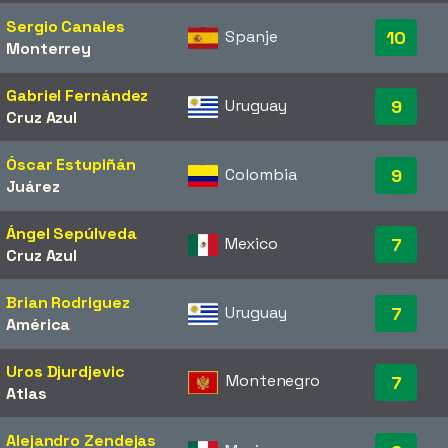
Sergio Canales
Spanje
10
Monterrey
Gabriel Fernández
Uruguay
9
Cruz Azul
Óscar Estupiñán
Colombia
9
Juárez
Ángel Sepúlveda
Mexico
7
Cruz Azul
Brian Rodriguez
Uruguay
7
América
Uros Djurdjevic
Montenegro
7
Atlas
Alejandro Zendejas