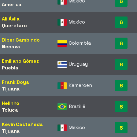
Mexico
6
América
Alí Ávila
Mexico
6
Querétaro
Diber Cambindo
Colombia
6
Necaxa
Emiliano Gómez
Uruguay
6
Puebla
Frank Boya
Kameroen
6
Tijuana
Helinho
Brazilië
6
Toluca
Kevin Castañeda
Mexico
6
Tijuana