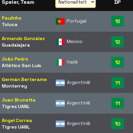
Speler, Team
DP
Paulinho
Portugal
15
Toluca
Armando González
Mexico
12
Guadalajara
João Pedro
Italië
12
Atlético San Luis
Germán Berterame
Argentinië
11
Monterrey
Juan Brunetta
Argentinië
11
Tigres UANL
Ángel Correa
Argentinië
10
Tigres UANL