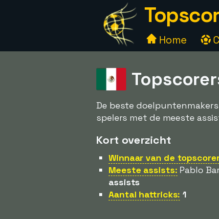
Topscor
Home
C
Topscorer
De beste doelpuntenmakers i
spelers met de meeste assists
Kort overzicht
Winnaar van de topscorers
Meeste assists:
Pablo Bar
assists
Aantal hattricks:
1