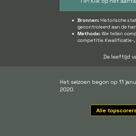
TIP! Klik op het aant
Bronnen:
Historische sta
gecontroleerd aan de han
Methode:
We tellen comp
competitie. Kwalificatie-
De leeftijd 
Het seizoen begon op 11 jan
2020.
Alle topscorer