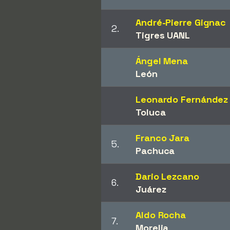
André-Pierre Gignac
2.
Tigres UANL
Ángel Mena
León
Leonardo Fernández
Toluca
Franco Jara
5.
Pachuca
Dario Lezcano
6.
Juárez
Aldo Rocha
7.
Morelia