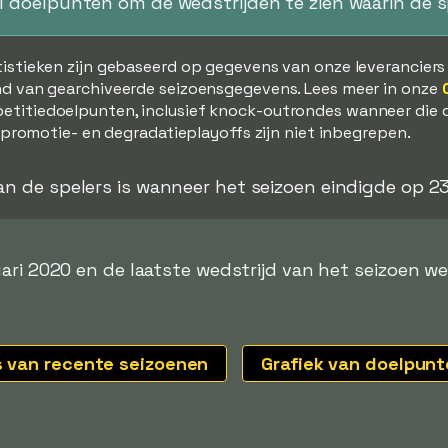
al doelpunten om de wedstrijden te zien waarin de 
tistieken zijn gebaseerd op gegevens van onze leverancier
d van gearchiveerde seizoensgegevens. Lees meer in onze
etitiedoelpunten, inclusief knock-outrondes wanneer die 
, promotie- en degradatieplayoffs zijn niet inbegrepen.
van de spelers is wanneer het seizoen eindigde op 
uari 2020 en de laatste wedstrijd van het seizoen 
s van recente seizoenen
Grafiek van doelpun