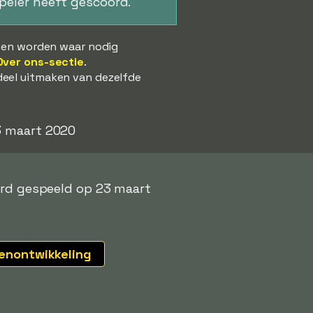
speler heeft gescoord.
s en worden waar nodig
Over ons-sectie
.
deel uitmaken van dezelfde
23 maart 2020
werd gespeeld op 23 maart
tenontwikkeling