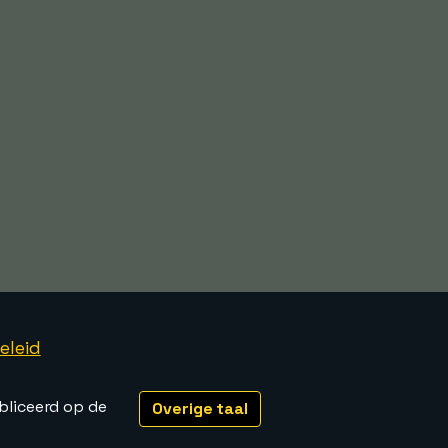
eleid
bliceerd op de
Overige taal