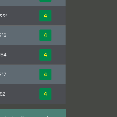
4
222
4
216
4
154
4
217
4
82