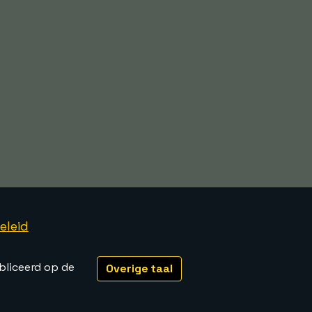
eleid
bliceerd op de
Overige taal