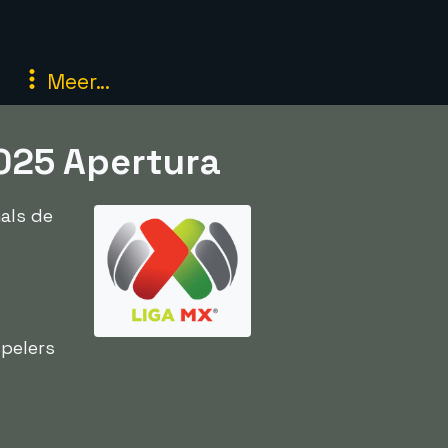
Meer...
025 Apertura
als de
spelers