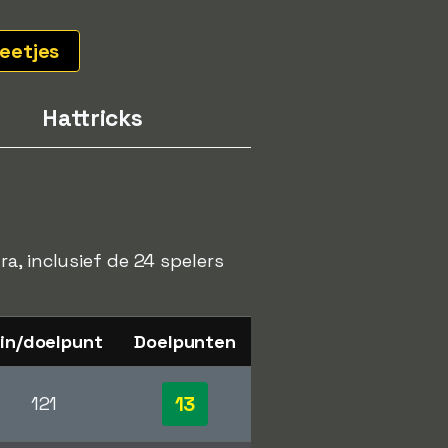
eetjes
Hattricks
a, inclusief de 24 spelers
in/doelpunt
Doelpunten
13
121