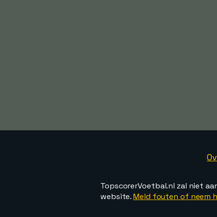
Ov
TopscorerVoetbal.nl zal niet aa
website.
Meld fouten of neem h