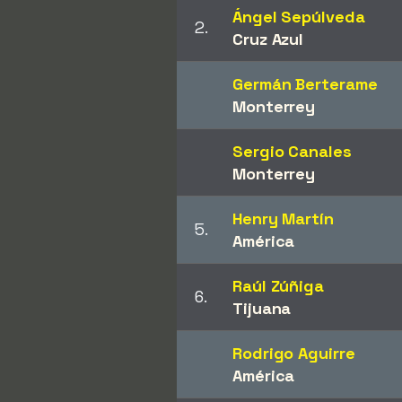
Ángel Sepúlveda
2.
Cruz Azul
Germán Berterame
Monterrey
Sergio Canales
Monterrey
Henry Martín
5.
América
Raúl Zúñiga
6.
Tijuana
Rodrigo Aguirre
América