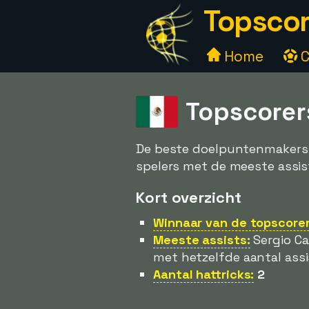
Topscor
Home
C
Topscorer
De beste doelpuntenmakers i
spelers met de meeste assists
Kort overzicht
Winnaar van de topscorers
Meeste assists:
Sergio Ca
met hetzelfde aantal assi
Aantal hattricks:
2