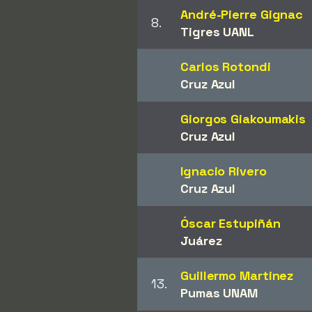
André-Pierre Gignac
8.
Tigres UANL
Carlos Rotondi
Cruz Azul
Giorgos Giakoumakis
Cruz Azul
Ignacio Rivero
Cruz Azul
Óscar Estupiñán
Juárez
Guillermo Martinez
13.
Pumas UNAM