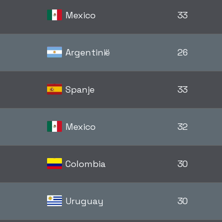
Mexico
33
Argentinië
26
Spanje
33
Mexico
32
Colombia
30
Uruguay
30