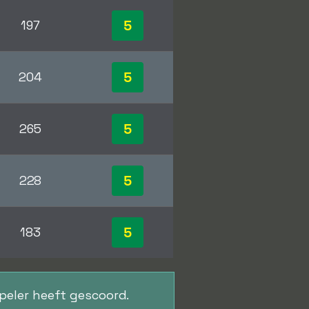
5
197
5
204
5
265
5
228
5
183
speler heeft gescoord.