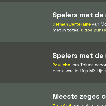
Spelers met de 
Germán Berterame
van Mon
met in totaal
6 doelpunte
Spelers met de
Paulinho
van Toluca scoor
beste was in Liga MX tijd
Meeste zeges op
Cruz Azul
was het team met