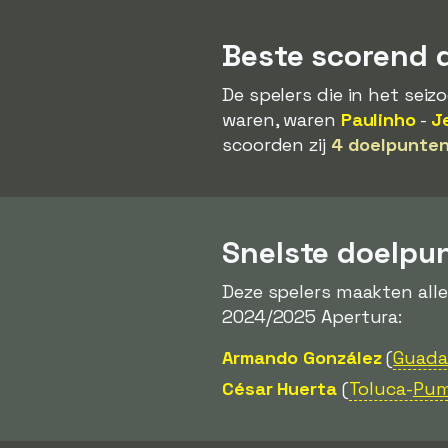
Beste scorend 
De spelers die in het se
waren, waren
Paulinho
-
J
scoorden zij
4 doelpunte
Snelste doelpu
Deze spelers maakten all
2024/2025 Apertura:
Armando González
(
Guadal
César Huerta
(
Toluca-
Pum