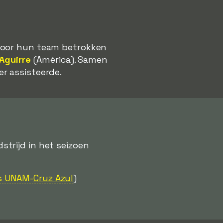
 voor hun team betrokken
Aguirre
(América). Samen
r assisteerde.
trijd in het seizoen
s UNAM-
Cruz Azul
)