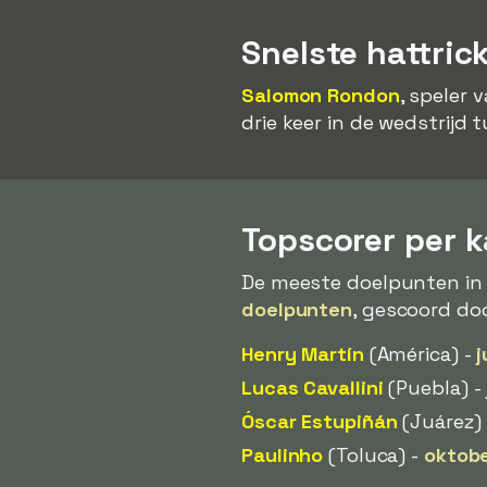
Snelste hattric
Salomon Rondon
, speler 
drie keer in de wedstrijd
Topscorer per 
De meeste doelpunten in
doelpunten
, gescoord do
Henry Martín
(América) -
j
Lucas Cavallini
(Puebla) -
Óscar Estupiñán
(Juárez)
Paulinho
(Toluca) -
oktob