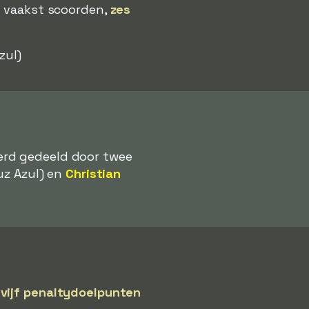
t vaakst scoorden,
zes
zul)
erd gedeeld door twee
uz Azul) en
Christian
k
vijf penaltydoelpunten