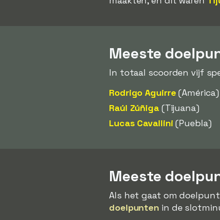
maakten, en dit waren
Ti
Meeste doelpunt
In totaal scoorden vijf sp
Rodrigo Aguirre
(América)
Raúl Zúñiga
(Tijuana)
Lucas Cavallini
(Puebla)
Meeste doelpun
Als het gaat om doelpunt
doelpunten
in de slotmin