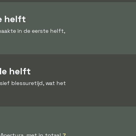
 helft
akte in de eerste helft,
e helft
usief blessuretijd, wat het
Apertura, met in totaal
7