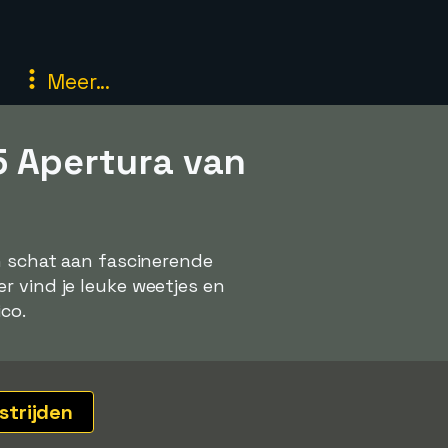
Meer...
5 Apertura van
en schat aan fascinerende
r vind je leuke weetjes en
co.
strijden