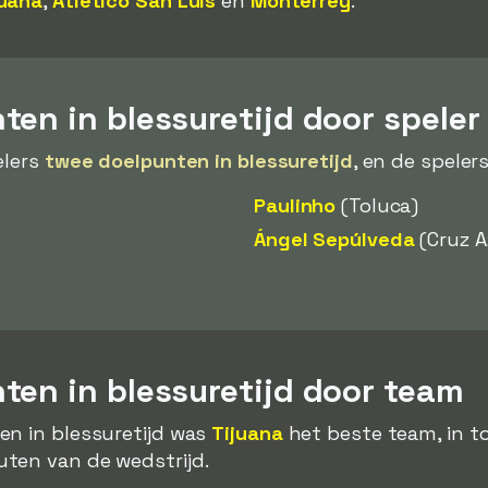
juana
,
Atlético San Luis
en
Monterrey
.
en in blessuretijd door speler
elers
twee doelpunten in blessuretijd
, en de spelers
Paulinho
(Toluca)
Ángel Sepúlveda
(Cruz A
ten in blessuretijd door team
en in blessuretijd was
Tijuana
het beste team, in to
uten van de wedstrijd.