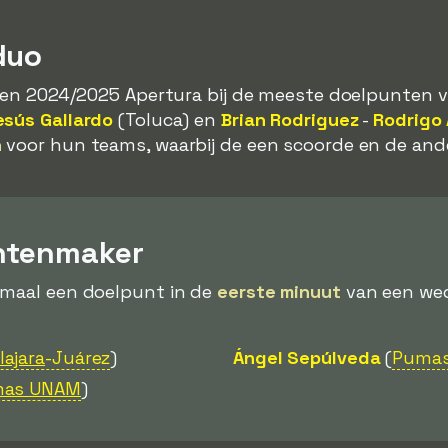
duo
izoen 2024/2025 Apertura bij de meeste doelpunten
esús Gallardo
(Toluca) en
Brian Rodriguez
-
Rodrigo 
n
voor hun teams, waarbij de een scoorde en de ande
ntenmaker
emaal een doelpunt in de
eerste minuut
van een weds
ajara
-Juárez
)
Ángel Sepúlveda
(
Puma
as UNAM
)