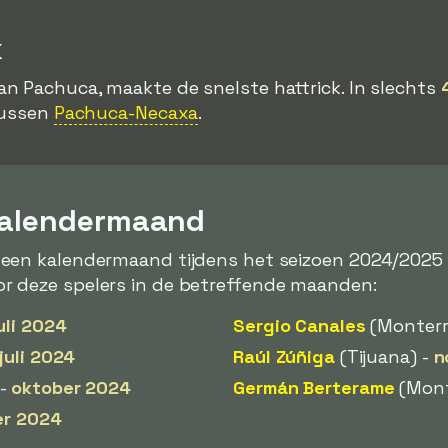
k
van Pachuca, maakte de snelste hattrick. In slechts
 tussen
Pachuca-Necaxa
.
kalendermaand
 een kalendermaand tijdens het seizoen 2024/2025
or deze spelers in de betreffende maanden:
uli 2024
Sergio Canales
(Monterr
juli 2024
Raúl Zúñiga
(Tijuana) -
n
 -
oktober 2024
Germán Berterame
(Mont
er 2024