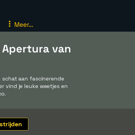
Meer...
 Apertura van
en schat aan fascinerende
r vind je leuke weetjes en
co.
strijden