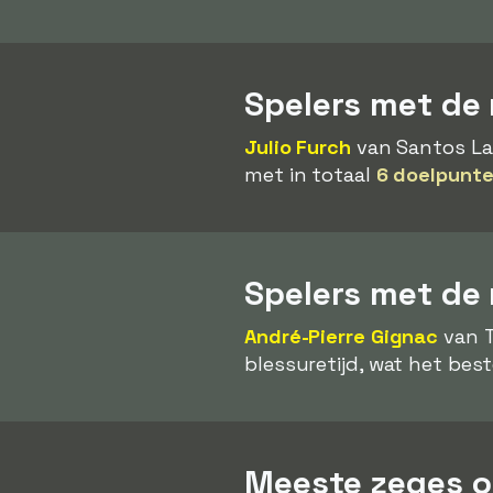
Spelers met de 
Julio Furch
van Santos La
met in totaal
6 doelpunte
Spelers met de
André-Pierre Gignac
van T
blessuretijd, wat het bes
Meeste zeges op