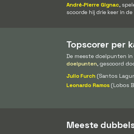
André-Pierre Gignac
, spe
scoorde hij drie keer in d
Topscorer per 
De meeste doelpunten in 
doelpunten
, gescoord do
Julio Furch
(Santos Lagun
Leonardo Ramos
(Lobos B
Meeste dubbels