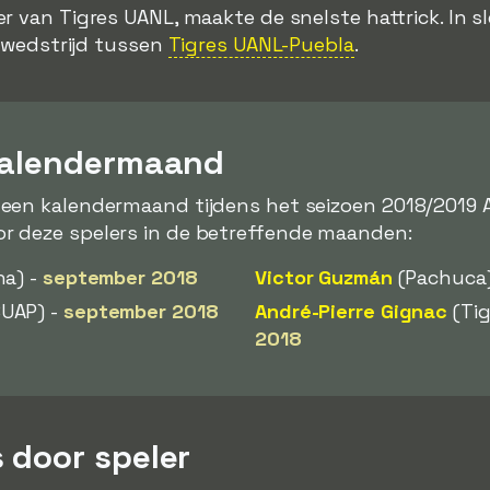
ler van Tigres UANL, maakte de snelste hattrick. In 
e wedstrijd tussen
Tigres UANL-Puebla
.
kalendermaand
een kalendermaand tijdens het seizoen 2018/2019
or deze spelers in de betreffende maanden:
a) -
september 2018
Victor Guzmán
(Pachuca
UAP) -
september 2018
André-Pierre Gignac
(Tig
2018
 door speler