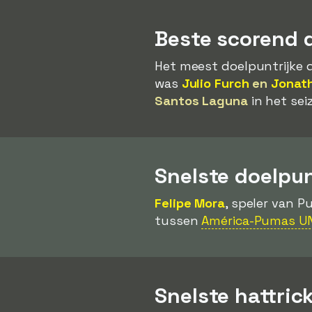
Beste scorend 
Het meest doelpuntrijke d
was
Julio Furch
en
Jonat
Santos Laguna
in het sei
Snelste doelpu
Felipe Mora
, speler van 
tussen
América-Pumas 
Snelste hattric