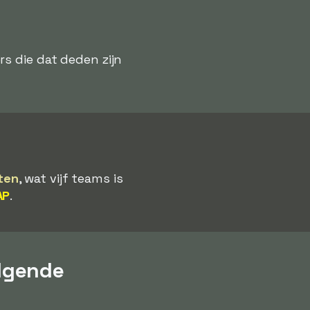
ers die dat deden zijn
ten
, wat vijf teams is
AP
.
lgende