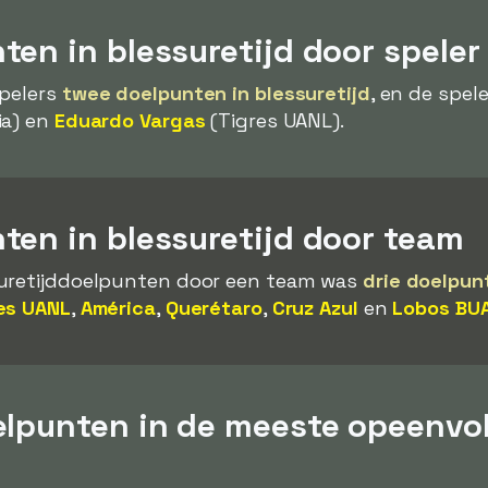
en in blessuretijd door speler
spelers
twee doelpunten in blessuretijd
, en de spel
ia) en
Eduardo Vargas
(Tigres UANL).
ten in blessuretijd door team
suretijddoelpunten door een team was
drie doelpun
es UANL
,
América
,
Querétaro
,
Cruz Azul
en
Lobos BU
elpunten in de meeste opeenvo