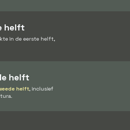
 helft
e in de eerste helft,
e helft
weede helft
, inclusief
tura.