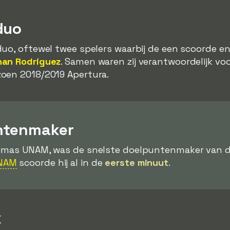
duo
uo, oftewel twee spelers waarbij de een scoorde en
han Rodríguez
. Samen waren zij verantwoordelijk vo
zoen 2018/2019 Apertura.
ntenmaker
Pumas UNAM, was de snelste doelpuntenmaker van dit
UNAM
scoorde hij al in de
eerste minuut
.
k