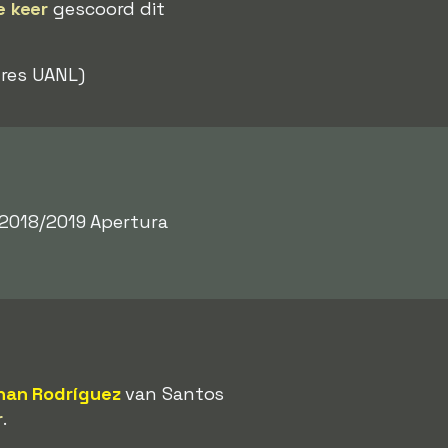
e keer
gescoord dit
res UANL)
 2018/2019 Apertura
han Rodríguez
van Santos
r
.