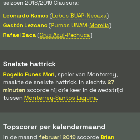
seizoen 2018/2019 Clausura:
Leonardo Ramos
(
Lobos BUAP
-Necaxa
)
Gastón Lezcano
(
Pumas UNAM-
Morelia
)
Rafael Baca
(
Cruz Azul
-Pachuca
)
Snelste hattrick
Rogelio Funes Mori
, speler van Monterrey,
maakte de snelste hattrick. In slechts
27
minuten
scoorde hij drie keer in de wedstrijd
tussen
Monterrey-Santos Laguna
.
Topscorer per kalendermaand
In de maand
februari 2019
scoorde
Brian