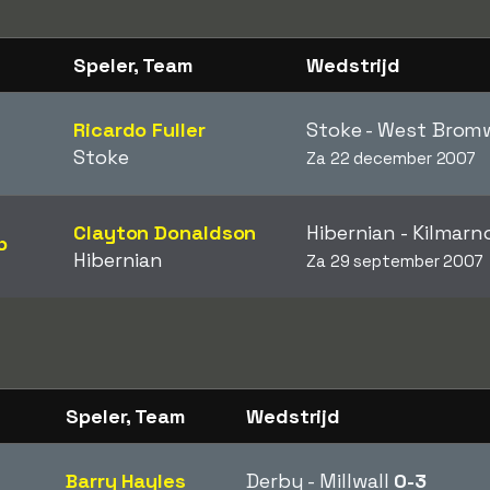
Speler, Team
Wedstrijd
Ricardo Fuller
Stoke - West Brom
Stoke
Za 22 december 2007
Clayton Donaldson
Hibernian - Kilmar
p
Hibernian
Za 29 september 2007
Speler, Team
Wedstrijd
Barry Hayles
Derby - Millwall
0-3