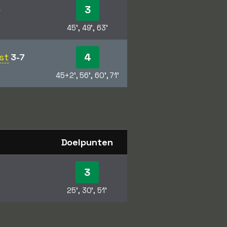
3
3
45', 49', 63'
4
st
3-7
45+2', 56', 60', 71'
Doelpunten
3
25', 30', 51'