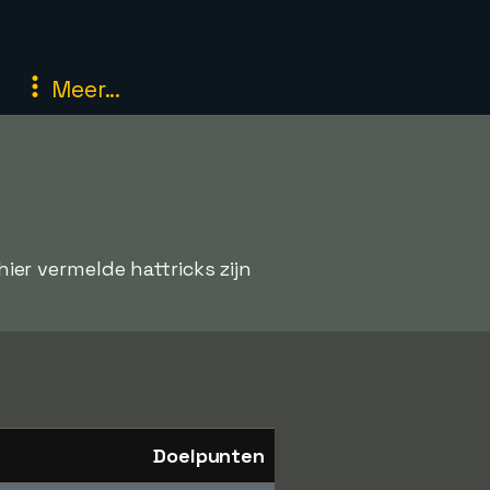
Meer...
hier vermelde hattricks zijn
Doelpunten