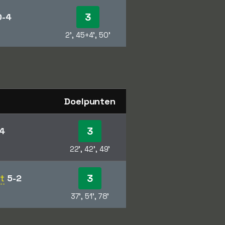
3
0-4
2', 45+4', 50'
Doelpunten
3
4
22', 42', 49'
3
ot
5-2
37', 51', 78'