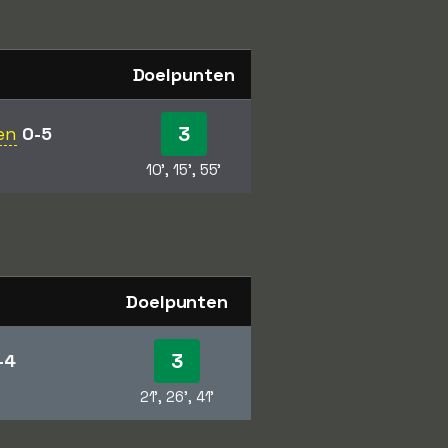
Doelpunten
3
en
0-5
10', 15', 55'
Doelpunten
3
-4
21', 26', 41'