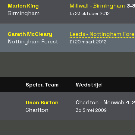
Marlon King
Millwall - Birmingham
3-
Birmingham
Di 23 oktober 2012
Garath McCleary
Leeds - Nottingham Fore
Nottingham Forest
Di 20 maart 2012
Speler, Team
Wedstrijd
Deon Burton
Charlton - Norwich
4-2
Charlton
Zo 3 mei 2009