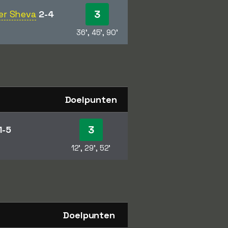
3
'er Sheva
2-4
36', 45', 90'
Doelpunten
3
1-5
12', 29', 52'
Doelpunten