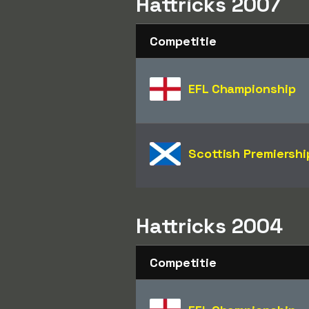
Hattricks 2007
Competitie
EFL Championship
Scottish Premiershi
Hattricks 2004
Competitie