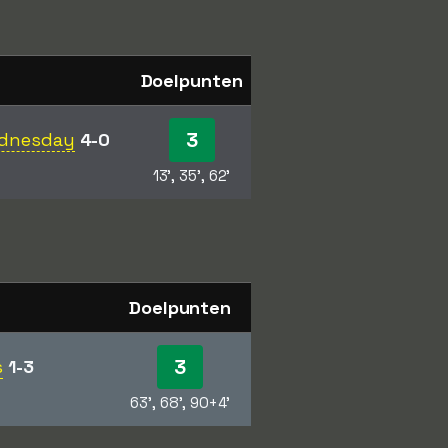
Doelpunten
3
Wednesday
4-0
13', 35', 62'
Doelpunten
3
s
1-3
63', 68', 90+4'