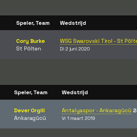
Speler, Team
Wedstrijd
Cory Burke
WSG Swarovski Tirol - St Pölt
St Pölten
Di 2 juni 2020
Speler, Team
Wedstrijd
Dever Orgill
Antalyaspor - Ankaragücü
2
Ankaragücü
Vr 1 maart 2019