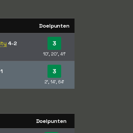
Doelpunten
3
ity
4-2
10', 20', 41'
3
-1
2', 14', 64'
Doelpunten