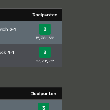
Doelpunten
3
wich
3-1
5', 38', 66'
3
nock
4-1
12', 31', 78'
Doelpunten
3