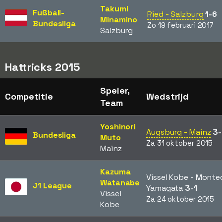
Takumi
Fußball-
Ried - Salzburg
1-6
Minamino
Bundesliga
Zo 19 februari 2017
Salzburg
Hattricks 2015
Speler,
Competitie
Wedstrijd
Team
Yoshinori
Augsburg - Mainz
3
Bundesliga
Muto
Za 31 oktober 2015
Mainz
Kazuma
Vissel Kobe - Monte
Watanabe
J1 League
Yamagata
3-1
Vissel
Za 24 oktober 2015
Kobe