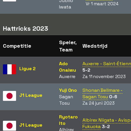
Júbilo
Vr 1 maart 2024
Iwata
Hattricks 2023
Speler,
Competitie
Wedstrijd
Team
Ado
Auxerre - Saint-Étien
Ligue 2
Onaiwu
5-2
Auxerre
Za 11 november 2023
Yuji Ono
Shonan Bellmare -
J1 League
Sagan
Sagan Tosu
0-6
Tosu
Za 24 juni 2023
Ryotaro
Albirex Niigata - Avisp
Ito
J1 League
Fukuoka
3-2
Albirex