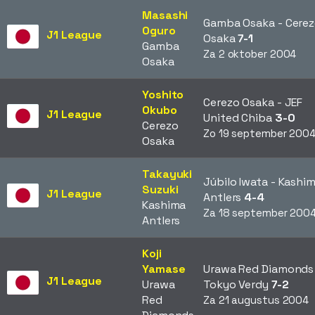
Masashi
Gamba Osaka - Cere
Oguro
J1 League
Osaka
7-1
Gamba
Za 2 oktober 2004
Osaka
Yoshito
Cerezo Osaka - JEF
Okubo
J1 League
United Chiba
3-0
Cerezo
Zo 19 september 200
Osaka
Takayuki
Júbilo Iwata - Kashi
Suzuki
J1 League
Antlers
4-4
Kashima
Za 18 september 200
Antlers
Koji
Yamase
Urawa Red Diamonds
J1 League
Urawa
Tokyo Verdy
7-2
Red
Za 21 augustus 2004