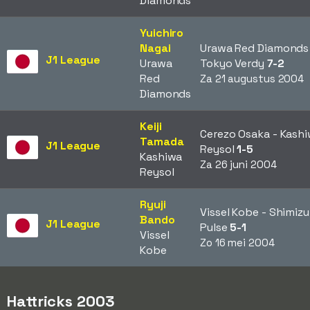
Diamonds
Yuichiro
Nagai
Urawa Red Diamonds
J1 League
Urawa
Tokyo Verdy
7-2
Red
Za 21 augustus 2004
Diamonds
Keiji
Cerezo Osaka - Kash
Tamada
J1 League
Reysol
1-5
Kashiwa
Za 26 juni 2004
Reysol
Ryuji
Vissel Kobe - Shimizu
Bando
J1 League
Pulse
5-1
Vissel
Zo 16 mei 2004
Kobe
Hattricks 2003