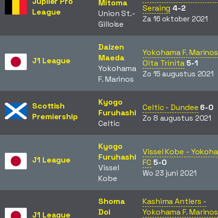
Jupiler Pro
Mitoma
Seraing
4-2
League
Union St.-
Za 16 oktober 2021
Gilloise
Daizen
Yokohama F. Marinos
Maeda
J1 League
Oita Trinita
5-1
Yokohama
Zo 15 augustus 2021
F. Marinos
Kyogo
Scottish
Celtic - Dundee
6-0
Furuhashi
Premiership
Zo 8 augustus 2021
Celtic
Kyogo
Vissel Kobe - Yokoh
Furuhashi
J1 League
FC
5-0
Vissel
Wo 23 juni 2021
Kobe
Shoma
Kashima Antlers -
Doi
Yokohama F. Marino
J1 League