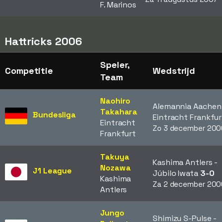
F. Marinos
Hattricks 2006
Speler,
Competitie
Wedstrijd
Team
Naohiro
Alemannia Aachen
Takahara
Bundesliga
Eintracht Frankfu
Eintracht
Zo 3 december 200
Frankfurt
Takuya
Kashima Antlers -
Nozawa
J1 League
Júbilo Iwata
3-0
Kashima
Za 2 december 200
Antlers
Jungo
Shimizu S-Pulse -