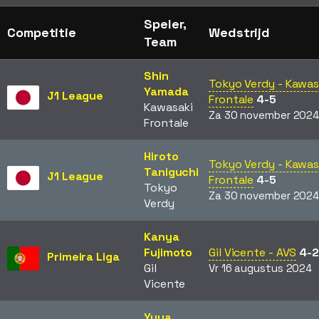
Speler,
Competitie
Wedstrijd
Team
Shin
Tokyo Verdy - Kawas
Yamada
J1 League
Frontale
4-5
Kawasaki
Za 30 november 202
Frontale
Hiroto
Tokyo Verdy - Kawas
Taniguchi
J1 League
Frontale
4-5
Tokyo
Za 30 november 202
Verdy
Kanya
Fujimoto
Gil Vicente - AVS
4-2
Primeira Liga
Gil
Vr 16 augustus 2024
Vicente
Yuya