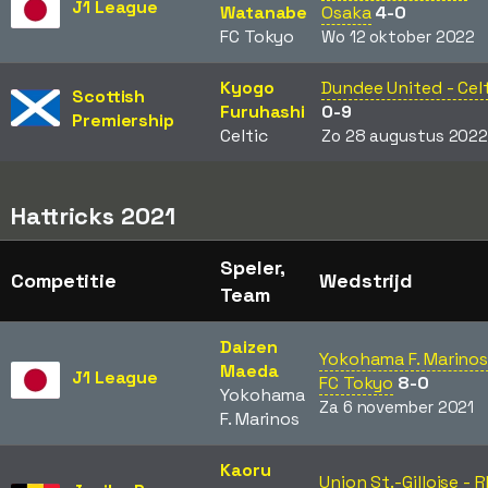
J1 League
Watanabe
Osaka
4-0
FC Tokyo
Wo 12 oktober 2022
Kyogo
Dundee United - Cel
Scottish
Furuhashi
0-9
Premiership
Celtic
Zo 28 augustus 202
Hattricks 2021
Speler,
Competitie
Wedstrijd
Team
Daizen
Yokohama F. Marinos
Maeda
J1 League
FC Tokyo
8-0
Yokohama
Za 6 november 2021
F. Marinos
Kaoru
Union St.-Gilloise - 