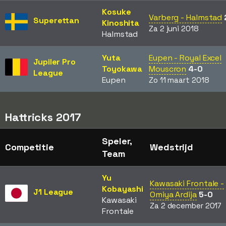
Kosuke
Varberg - Halmstad
Superettan
Kinoshita
Za 2 juni 2018
Halmstad
Yuta
Eupen - Royal Excel
Jupiler Pro
Toyokawa
Mouscron
4-0
League
Eupen
Zo 11 maart 2018
Hattricks 2017
Speler,
Competitie
Wedstrijd
Team
Yu
Kawasaki Frontale -
Kobayashi
J1 League
Omiya Ardija
5-0
Kawasaki
Za 2 december 2017
Frontale