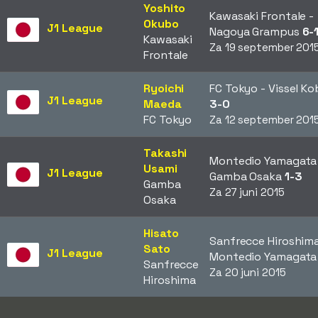
Yoshito
Kawasaki Frontale -
Okubo
J1 League
Nagoya Grampus
6-
Kawasaki
Za 19 september 201
Frontale
Ryoichi
FC Tokyo - Vissel Ko
J1 League
Maeda
3-0
FC Tokyo
Za 12 september 201
Takashi
Montedio Yamagata
Usami
J1 League
Gamba Osaka
1-3
Gamba
Za 27 juni 2015
Osaka
Hisato
Sanfrecce Hiroshima
Sato
J1 League
Montedio Yamagat
Sanfrecce
Za 20 juni 2015
Hiroshima