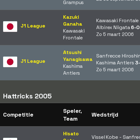
Grampus
Kazuki
Kawasaki Frontale 
Ganaha
J1 League
Albirex Niigata
6-0
Kawasaki
Zo 5 maart 2006
Frontale
Atsushi
Sanfrecce Hiroshi
Yanagisawa
J1 League
Kashima Antlers
3
Kashima
Zo 5 maart 2006
Antlers
Hattricks 2005
Speler,
Competitie
Wedstrijd
Team
Hisato
Vissel Kobe - Sanfre