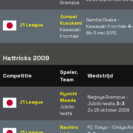
Grampus
Jumpei
Gamba Osaka -
Kusukami
J1 League
Kawasaki Frontale
4
Kawasaki
Wo 5 mei 2010
Frontale
Hattricks 2009
Speler,
Competitie
Wedstrijd
Team
Ryoichi
Nagoya Grampus -
Maeda
J1 League
Júbilo Iwata
3-3
Júbilo
Zo 25 oktober 2009
Iwata
Naohiro
FC Tokyo - Omiya Ard
J1 League