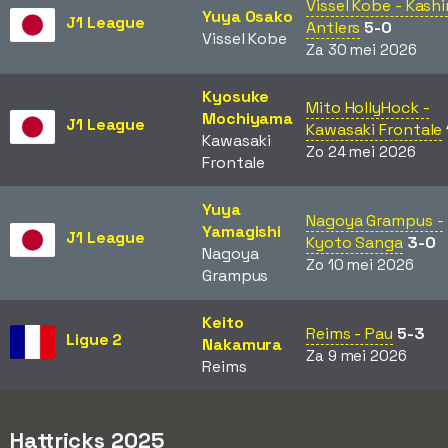
Vissel Kobe - Kash
Yuya Osako
J1 League
Antlers
5-0
Vissel Kobe
Za 30 mei 2026
Kyosuke
Mito HollyHock -
Mochiyama
J1 League
Kawasaki Frontale
Kawasaki
Zo 24 mei 2026
Frontale
Yuya
Nagoya Grampus -
Yamagishi
J1 League
Kyoto Sanga
3-0
Nagoya
Zo 10 mei 2026
Grampus
Keito
Reims - Pau
5-3
Ligue 2
Nakamura
Za 9 mei 2026
Reims
Hattricks 2025