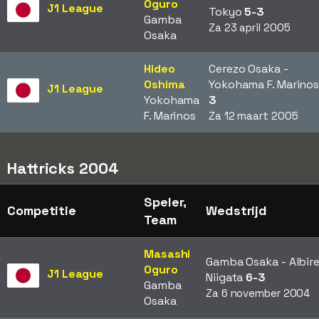
Oguro
J1 League
Tokyo
5-3
Gamba
Za 23 april 2005
Osaka
Hideo
Cerezo Osaka -
Oshima
Yokohama F. Marino
J1 League
Yokohama
3
F. Marinos
Za 12 maart 2005
Hattricks 2004
Speler,
Competitie
Wedstrijd
Team
Masashi
Gamba Osaka - Albir
Oguro
J1 League
Niigata
6-3
Gamba
Za 6 november 2004
Osaka