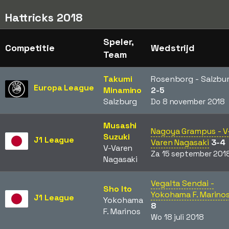
Hattricks 2018
Speler,
Competitie
Wedstrijd
Team
Takumi
Rosenborg - Salzbu
Europa League
Minamino
2-5
Salzburg
Do 8 november 2018
Musashi
Nagoya Grampus - V
Suzuki
J1 League
Varen Nagasaki
3-4
V-Varen
Za 15 september 201
Nagasaki
Vegalta Sendai -
Sho Ito
Yokohama F. Marino
J1 League
Yokohama
8
F. Marinos
Wo 18 juli 2018