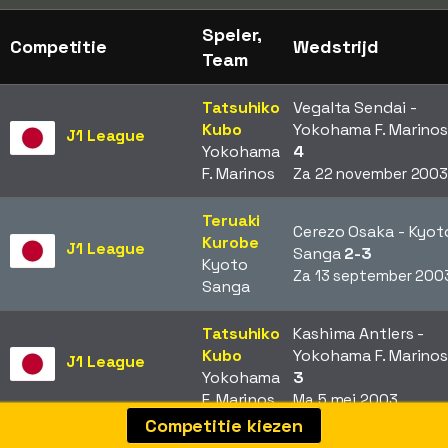
Speler,
Competitie
Wedstrijd
Team
Tatsuhiko
Vegalta Sendai -
Kubo
Yokohama F. Marino
J1 League
Yokohama
4
F. Marinos
Za 22 november 200
Teruaki
Cerezo Osaka - Kyot
Kurobe
J1 League
Sanga
2-3
Kyoto
Za 13 september 200
Sanga
Tatsuhiko
Kashima Antlers -
Kubo
Yokohama F. Marino
J1 League
Yokohama
3
F. Marinos
Ma 5 mei 2003
Competitie kiezen