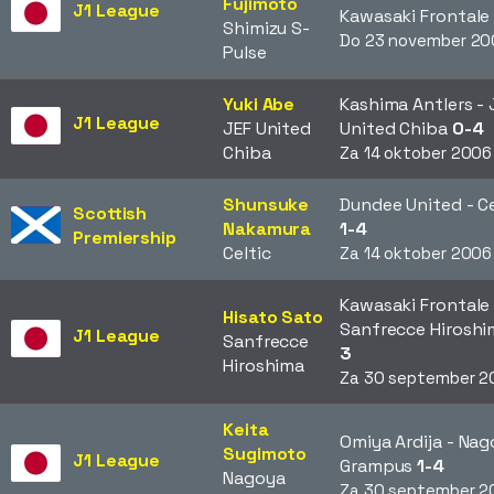
Fujimoto
J1 League
Kawasaki Frontal
Shimizu S-
Do 23 november 20
Pulse
Yuki Abe
Kashima Antlers - 
J1 League
JEF United
United Chiba
0-4
Chiba
Za 14 oktober 2006
Shunsuke
Dundee United - Ce
Scottish
Nakamura
1-4
Premiership
Celtic
Za 14 oktober 2006
Kawasaki Frontale 
Hisato Sato
Sanfrecce Hirosh
J1 League
Sanfrecce
3
Hiroshima
Za 30 september 2
Keita
Omiya Ardija - Na
Sugimoto
J1 League
Grampus
1-4
Nagoya
Za 30 september 2