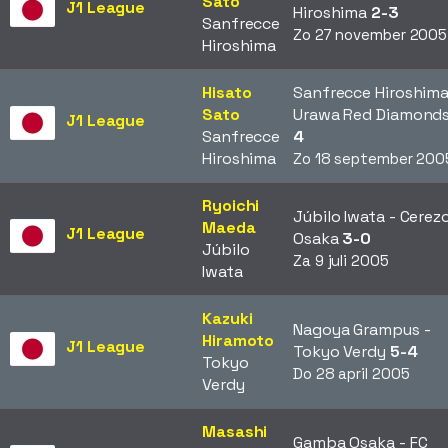
Sato
J1 League
Hiroshima
2-3
Sanfrecce
Zo 27 november 2005
Hiroshima
Hisato
Sanfrecce Hiroshima
Sato
Urawa Red Diamond
J1 League
Sanfrecce
4
Hiroshima
Zo 18 september 200
Ryoichi
Júbilo Iwata - Cerez
Maeda
J1 League
Osaka
3-0
Júbilo
Za 9 juli 2005
Iwata
Kazuki
Nagoya Grampus -
Hiramoto
J1 League
Tokyo Verdy
5-4
Tokyo
Do 28 april 2005
Verdy
Masashi
Gamba Osaka - FC