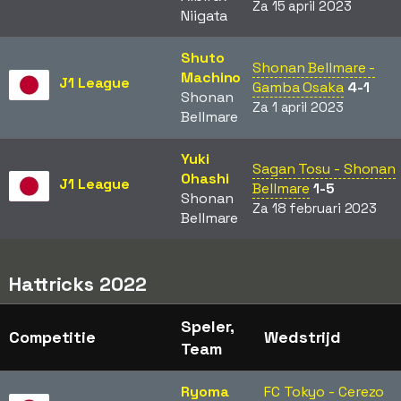
Za 15 april 2023
Niigata
Shuto
Shonan Bellmare -
Machino
J1 League
Gamba Osaka
4-1
Shonan
Za 1 april 2023
Bellmare
Yuki
Sagan Tosu - Shonan
Ohashi
J1 League
Bellmare
1-5
Shonan
Za 18 februari 2023
Bellmare
Hattricks 2022
Speler,
Competitie
Wedstrijd
Team
Ryoma
FC Tokyo - Cerezo