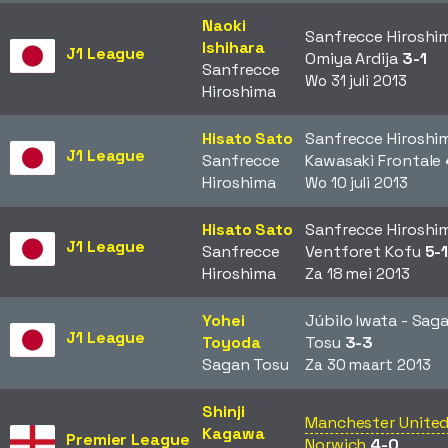
Naoki
Sanfrecce Hiroshi
Ishihara
J1 League
Omiya Ardija
3-1
Sanfrecce
Wo 31 juli 2013
Hiroshima
Hisato Sato
Sanfrecce Hiroshi
J1 League
Sanfrecce
Kawasaki Frontale
Hiroshima
Wo 10 juli 2013
Hisato Sato
Sanfrecce Hiroshi
J1 League
Sanfrecce
Ventforet Kofu
5-
Hiroshima
Za 18 mei 2013
Yohei
Júbilo Iwata - Sag
J1 League
Toyoda
Tosu
3-3
Sagan Tosu
Za 30 maart 2013
Shinji
Manchester United
Kagawa
Premier League
Norwich
4-0