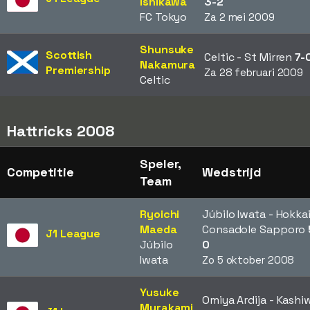
Ishikawa
3-2
FC Tokyo
Za 2 mei 2009
Shunsuke
Scottish
Celtic - St Mirren
7-
Nakamura
Premiership
Za 28 februari 2009
Celtic
Hattricks 2008
Speler,
Competitie
Wedstrijd
Team
Ryoichi
Júbilo Iwata - Hokka
Maeda
Consadole Sapporo
J1 League
Júbilo
0
Iwata
Zo 5 oktober 2008
Yusuke
Omiya Ardija - Kashi
Murakami