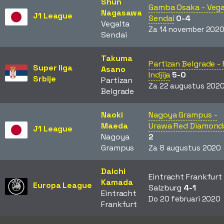
Shun
Gamba Osaka - Vega
Nagasawa
J1 League
Sendai
0-4
Vegalta
Za 14 november 202
Sendai
Takuma
Partizan Belgrade - 
Super liga
Asano
Indjija
5-0
Srbije
Partizan
Za 22 augustus 202
Belgrade
Naoki
Nagoya Grampus -
Maeda
Urawa Red Diamond
J1 League
Nagoya
2
Grampus
Za 8 augustus 2020
Daichi
Eintracht Frankfurt 
Kamada
Europa League
Salzburg
4-1
Eintracht
Do 20 februari 2020
Frankfurt