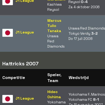
J1 League
Reysol
0-4
Kashiwa
Za 4 oktober 2008
Reysol
Marcus
Tulio
Urawa Red Diamonds
Tanaka
J1 League
Tokyo Verdy
3-2
Urawa
Do 17 juli 2008
Red
Diamonds
Hattricks 2007
Speler,
Competitie
Wedstrijd
Team
Hideo
Yokohama F. Marinos
Oshima
J1 League
Yokohama FC
8-1
Yokohama
Za 11 augustus 2007