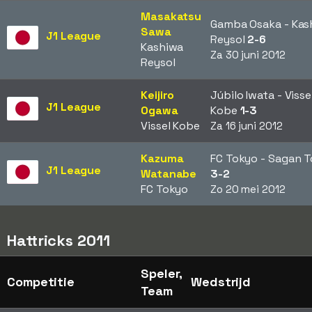
Masakatsu
Gamba Osaka - Kas
Sawa
J1 League
Reysol
2-6
Kashiwa
Za 30 juni 2012
Reysol
Keijiro
Júbilo Iwata - Visse
J1 League
Ogawa
Kobe
1-3
Vissel Kobe
Za 16 juni 2012
Kazuma
FC Tokyo - Sagan T
J1 League
Watanabe
3-2
FC Tokyo
Zo 20 mei 2012
Hattricks 2011
Speler,
Competitie
Wedstrijd
Team