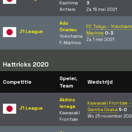
Kashima
3
Antlers
Za 15 mei 2021
Ado
FC Tokyo - Yokohama
Onaiwu
J1 League
Marinos
0-3
Yokohama
Za 1 mei 2021
F. Marinos
Hattricks 2020
Speler,
Competitie
Wedstrijd
Team
Akihiro
Kawasaki Frontale -
Ienaga
J1 League
Gamba Osaka
5-0
Kawasaki
Wo 25 november 202
Frontale