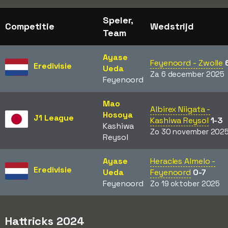
Speler,
Competitie
Wedstrijd
Team
Ayase
Feyenoord - Zwolle
Eredivisie
Ueda
Za 6 december 2025
Feyenoord
Mao
Albirex Niigata -
Hosoya
J1 League
Kashiwa Reysol
1-3
Kashiwa
Zo 30 november 202
Reysol
Ayase
Heracles Almelo -
Eredivisie
Ueda
Feyenoord
0-7
Feyenoord
Zo 19 oktober 2025
Hattricks 2024