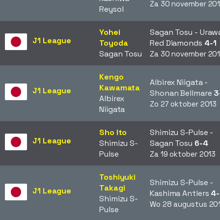
Za 30 november 20
Reysol
Yohei
Sagan Tosu - Uraw
J1 League
Toyoda
Red Diamonds
4-1
Sagan Tosu
Za 30 november 20
Kengo
Albirex Niigata -
Kawamata
J1 League
Shonan Bellmare
3
Albirex
Zo 27 oktober 2013
Niigata
Sho Ito
Shimizu S-Pulse -
J1 League
Shimizu S-
Sagan Tosu
6-4
Pulse
Za 19 oktober 2013
Toshiyuki
Shimizu S-Pulse -
Takagi
J1 League
Kashima Antlers
4
Shimizu S-
Wo 28 augustus 20
Pulse