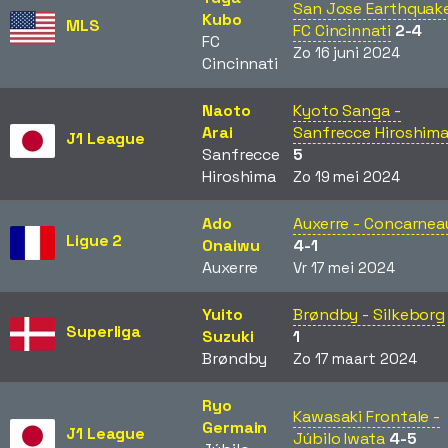
San Jose Earthquake
Kubo
MLS
FC Cincinnati
2-4
FC
Zo 16 juni 2024
Cincinnati
Naoto
Kyoto Sanga -
Arai
Sanfrecce Hiroshim
J1 League
Sanfrecce
5
Hiroshima
Zo 19 mei 2024
Ado
Auxerre - Concarnea
Ligue 2
Onaiwu
4-1
Auxerre
Vr 17 mei 2024
Yuito
Brøndby - Silkeborg
Superliga
Suzuki
1
Brøndby
Zo 17 maart 2024
Ryo
Kawasaki Frontale -
Germain
J1 League
Júbilo Iwata
4-5