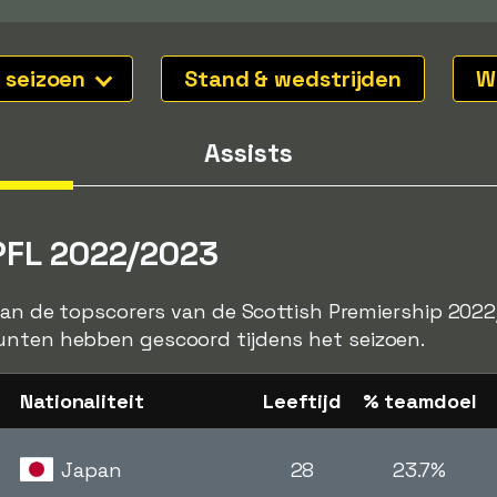
l seizoen
Stand & wedstrijden
W
Assists
SPFL 2022/2023
 van de topscorers van de Scottish Premiership 2022
unten hebben gescoord tijdens het seizoen.
Nationaliteit
Leeftijd
% teamdoel
Japan
28
23.7%