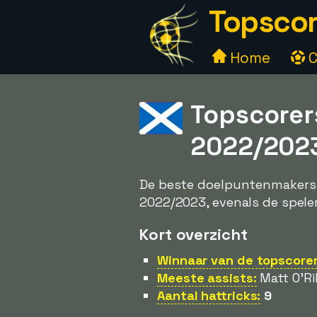
Topscor
Home
C
Topscorer
2022/202
De beste doelpuntenmakers i
2022/2023, evenals de speler
Kort overzicht
Winnaar van de topscorers
Meeste assists:
Matt O'Ril
Aantal hattricks:
9