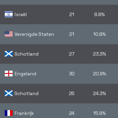
Israël
21
8.8%
Verenigde Staten
21
10.8%
Schotland
27
23.3%
Engeland
30
20.9%
Schotland
25
24.3%
Frankrijk
24
15.8%