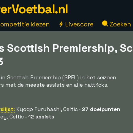
erVoetbal.nl
ompetitie kiezen
Livescore
Zoeken
s Scottish Premiership, S
3
n Scottish Premiership (SPFL) in het seizoen
s met de meeste assists en alle hattricks.
lijst:
Kyogo Furuhashi, Celtic -
27 doelpunten
ey, Celtic -
12 assists