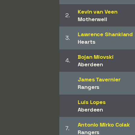
Kevin van Veen
2.
Motherwell
Lawrence Shankland
3.
Hearts
Bojan Miovski
4.
Aberdeen
James Tavernier
Rangers
Luís Lopes
Aberdeen
Antonio Mirko Colak
7.
Rangers