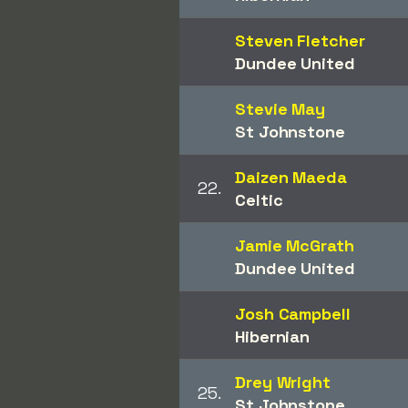
Steven Fletcher
Dundee United
Stevie May
St Johnstone
Daizen Maeda
22.
Celtic
Jamie McGrath
Dundee United
Josh Campbell
Hibernian
Drey Wright
25.
St Johnstone