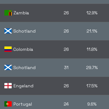
Zambia
26
12.9%
Schotland
26
21.1%
Colombia
26
11.8%
Schotland
31
29.7%
Engeland
26
17.5%
Portugal
24
9.6%