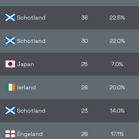
Schotland
36
22.5%
Schotland
30
22.0%
Japan
25
7.0%
Ierland
26
20.0%
Schotland
23
14.0%
Engeland
28
17.1%