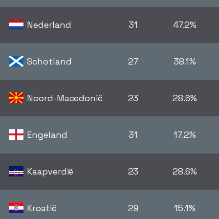
Nederland
31
47.2%
Schotland
27
38.1%
Noord-Macedonië
23
28.6%
Engeland
31
17.2%
Kaapverdië
23
28.6%
Kroatië
29
15.1%