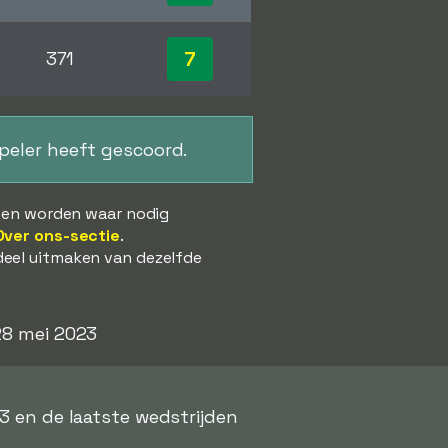
7
371
speler heeft gescoord.
s en worden waar nodig
Over ons-sectie
.
deel uitmaken van dezelfde
 28 mei 2023
3 en de laatste wedstrijden