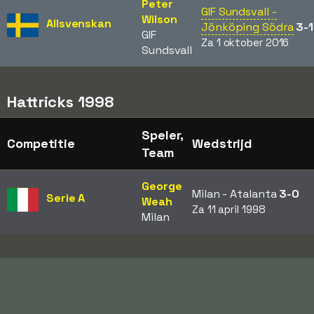
Peter
GIF Sundsvall -
Wilson
Allsvenskan
Jönköping Södra
3-1
GIF
Za 1 oktober 2016
Sundsvall
Hattricks 1998
Speler,
Competitie
Wedstrijd
Team
George
Milan - Atalanta
3-0
Serie A
Weah
Za 11 april 1998
Milan