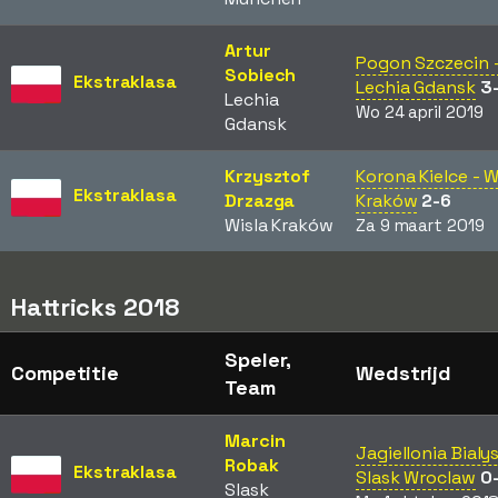
Artur
Pogon Szczecin 
Sobiech
Ekstraklasa
Lechia Gdansk
3
Lechia
Wo 24 april 2019
Gdansk
Krzysztof
Korona Kielce - W
Ekstraklasa
Drzazga
Kraków
2-6
Wisla Kraków
Za 9 maart 2019
Hattricks 2018
Speler,
Competitie
Wedstrijd
Team
Marcin
Jagiellonia Bialy
Robak
Ekstraklasa
Slask Wroclaw
0
Slask