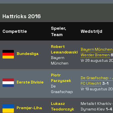
Hattricks 2016
Speler,
Competitie
Wedstrijd
Team
Robert
Bayern München 
Lewandowski
Bundesliga
Werder Bremen
6
Bayern
Vr 26 augustus 2
München
Piotr
De Graafschap -
Parzyszek
Eerste Divisie
FC Utrecht
3-1
De
Vr 19 augustus 20
Graafschap
Lukasz
Metalist Kharkiv 
Premjer-Liha
Teodorczyk
Dynamo Kiev
1-4