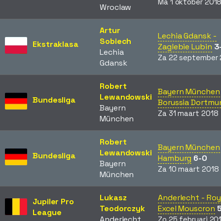
Ma 1 oktober 201
Wroclaw
Artur
Lechia Gdansk -
Sobiech
Ekstraklasa
Zaglebie Lubin
3
Lechia
Za 22 september 
Gdansk
Robert
Bayern München 
Lewandowski
Bundesliga
Borussia Dortmu
Bayern
Za 31 maart 2018
München
Robert
Bayern München 
Lewandowski
Bundesliga
Hamburg
6-0
Bayern
Za 10 maart 2018
München
Lukasz
Anderlecht - Roy
Jupiler Pro
Teodorczyk
Excel Mouscron
League
Anderlecht
Zo 25 februari 20