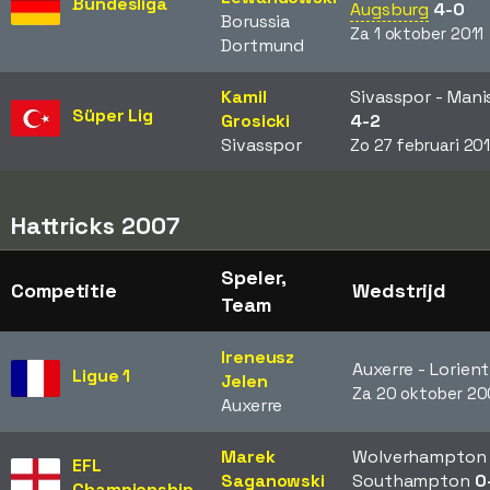
Bundesliga
Augsburg
4-0
Borussia
Za 1 oktober 2011
Dortmund
Kamil
Sivasspor - Mani
Süper Lig
Grosicki
4-2
Sivasspor
Zo 27 februari 201
Hattricks 2007
Speler,
Competitie
Wedstrijd
Team
Ireneusz
Auxerre - Lorien
Ligue 1
Jelen
Za 20 oktober 20
Auxerre
Marek
Wolverhampton 
EFL
Saganowski
Southampton
0
Championship