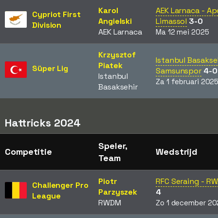
Karol
AEK Larnaca - Ap
Cypriot First
Angielski
Limassol
3-0
Division
AEK Larnaca
Ma 12 mei 2025
Krzysztof
Istanbul Basakseh
Piatek
Süper Lig
Samsunspor
4-0
Istanbul
Za 1 februari 202
Basaksehir
Hattricks 2024
Speler,
Competitie
Wedstrijd
Team
Piotr
RFC Seraing - R
Challenger Pro
Parzyszek
4
League
RWDM
Zo 1 december 20