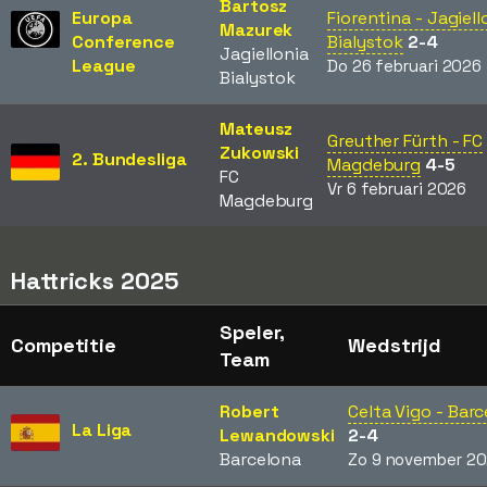
Bartosz
Europa
Fiorentina - Jagiell
Mazurek
Conference
Bialystok
2-4
Jagiellonia
League
Do 26 februari 2026
Bialystok
Mateusz
Greuther Fürth - FC
Zukowski
2. Bundesliga
Magdeburg
4-5
FC
Vr 6 februari 2026
Magdeburg
Hattricks 2025
Speler,
Competitie
Wedstrijd
Team
Robert
Celta Vigo - Bar
La Liga
Lewandowski
2-4
Barcelona
Zo 9 november 2