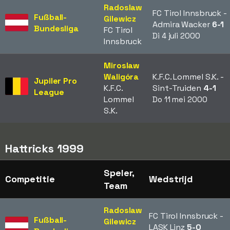
Radoslaw
FC Tirol Innsbruck -
Fußball-
Gilewicz
Admira Wacker
6-1
Bundesliga
FC Tirol
Di 4 juli 2000
Innsbruck
Miroslaw
Waligóra
K.F.C. Lommel S.K. -
Jupiler Pro
K.F.C.
Sint-Truiden
4-1
League
Lommel
Do 11 mei 2000
S.K.
Hattricks 1999
Speler,
Competitie
Wedstrijd
Team
Radoslaw
FC Tirol Innsbruck -
Fußball-
Gilewicz
LASK Linz
5-0