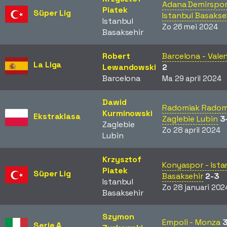
Adana Demirspor
Piatek
Süper Lig
Istanbul Basakse
Istanbul
Zo 26 mei 2024
Basaksehir
Robert
Barcelona - Vale
La Liga
Lewandowski
2
Barcelona
Ma 29 april 2024
Dawid
Radomiak Radom
Kurminowski
Ekstraklasa
Zaglebie Lubin
3
Zaglebie
Zo 28 april 2024
Lubin
Krzysztof
Konyaspor - Ista
Piatek
Süper Lig
Basaksehir
2-3
Istanbul
Zo 28 januari 202
Basaksehir
Szymon
Empoli - Monza
Serie A