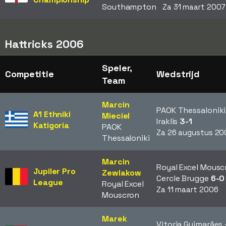
Southampton
Za 31 maart 2007
Hattricks 2006
Speler,
Competitie
Wedstrijd
Team
Marcin
PAOK Thessaloniki
A1 Ethniki
Mieciel
Iraklis
3-1
Katigoria
PAOK
Za 26 augustus 20
Thessaloniki
Marcin
Royal Excel Mousc
Jupiler Pro
Zewlakow
Cercle Brugge
6-0
League
Royal Excel
Za 11 maart 2006
Mouscron
Marek
Vitoria Guimarães 