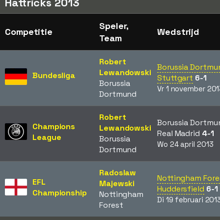
Hattricks 2013
Speler,
Competitie
Wedstrijd
Team
Robert
Borussia Dortmu
Lewandowski
Bundesliga
Stuttgart
6-1
Borussia
Vr 1 november 201
Dortmund
Robert
Borussia Dortmu
Champions
Lewandowski
Real Madrid
4-1
League
Borussia
Wo 24 april 2013
Dortmund
Radoslaw
Nottingham Fore
EFL
Majewski
Huddersfield
6-1
Championship
Nottingham
Di 19 februari 201
Forest