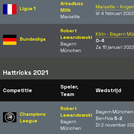
Arkadiusz
Marseille - Anger
Ligue 1
Milik
Vr 4 februari 202
Marseille
Robert
Köln - Bayern M
Lewandowski
Bundesliga
0-4
Bayern
Za 15 januari 202
München
Hattricks 2021
Speler,
Competitie
Wedstrijd
Team
Robert
Bayern München 
Champions
Lewandowski
Benfica
5-2
League
Bayern
Di 2 november 20
München