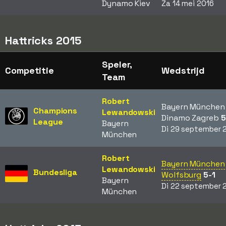
Dynamo Kiev
Za 14 mei 2016
Hattricks 2015
Speler,
Competitie
Wedstrijd
Team
Robert
Bayern München 
Champions
Lewandowski
Dinamo Zagreb
5
League
Bayern
Di 29 september 
München
Robert
Bayern München 
Lewandowski
Bundesliga
Wolfsburg
5-1
Bayern
Di 22 september 
München