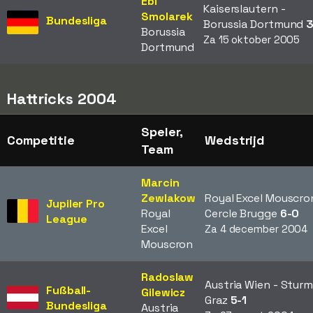
Ebi
Kaiserslautern -
Smolarek
Bundesliga
Borussia Dortmund
3
Borussia
Za 15 oktober 2005
Dortmund
Hattricks 2004
Speler,
Competitie
Wedstrijd
Team
Marcin
Zewlakow
Royal Excel Mouscro
Jupiler Pro
Royal
Cercle Brugge
6-0
League
Excel
Za 4 december 2004
Mouscron
Radoslaw
Austria Wien - Sturm
Fußball-
Gilewicz
Graz
5-1
Bundesliga
Austria