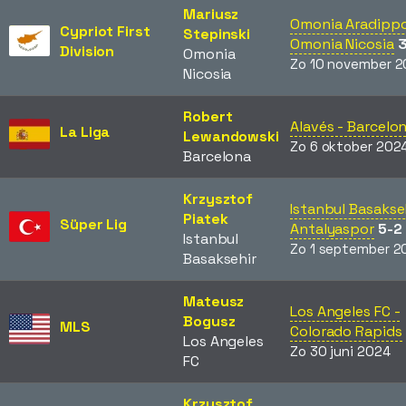
Mariusz
Omonia Aradippo
Cypriot First
Stepinski
Omonia Nicosia
3
Division
Omonia
Zo 10 november 
Nicosia
Robert
Alavés - Barcelo
La Liga
Lewandowski
Zo 6 oktober 202
Barcelona
Krzysztof
Istanbul Basakseh
Piatek
Süper Lig
Antalyaspor
5-2
Istanbul
Zo 1 september 2
Basaksehir
Mateusz
Los Angeles FC -
Bogusz
MLS
Colorado Rapids
Los Angeles
Zo 30 juni 2024
FC
Krzysztof