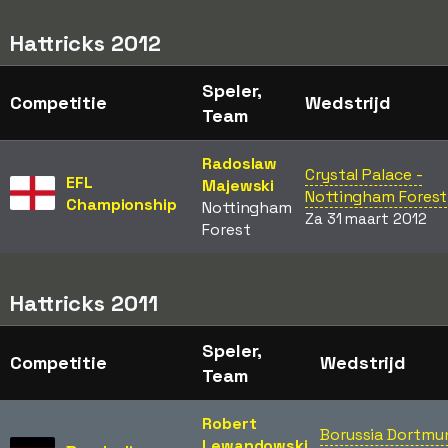
Hattricks 2012
Speler,
Competitie
Wedstrijd
Team
Radoslaw
Crystal Palace -
EFL
Majewski
Nottingham Forest
Championship
Nottingham
Za 31 maart 2012
Forest
Hattricks 2011
Speler,
Competitie
Wedstrijd
Team
Robert
Borussia Dortmu
Lewandowski