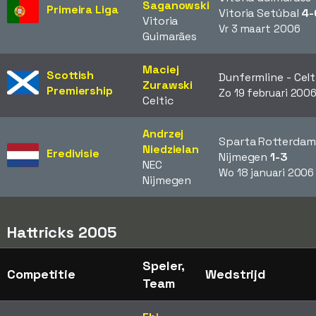
Saganowski
Primeira Liga
Vitoria Setúbal
4-
Vitoria
Vr 3 maart 2006
Guimarães
Maciej
Scottish
Dunfermline - Cel
Zurawski
Premiership
Zo 19 februari 200
Celtic
Andrzej
Sparta Rotterdam
Niedzielan
Eredivisie
Nijmegen
1-3
NEC
Wo 18 januari 2006
Nijmegen
Hattricks 2005
Speler,
Competitie
Wedstrijd
Team