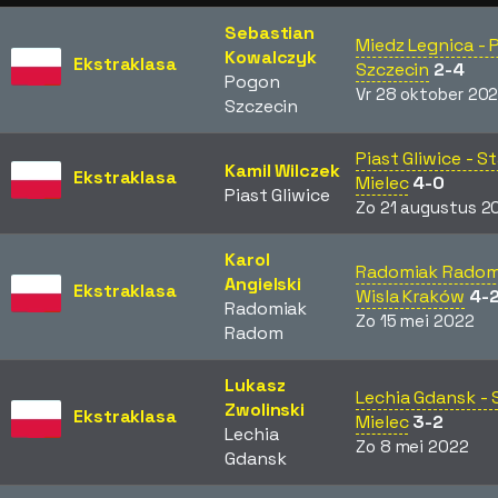
Sebastian
Miedz Legnica -
Kowalczyk
Ekstraklasa
Szczecin
2-4
Pogon
Vr 28 oktober 20
Szczecin
Piast Gliwice - St
Kamil Wilczek
Ekstraklasa
Mielec
4-0
Piast Gliwice
Zo 21 augustus 2
Karol
Radomiak Radom
Angielski
Ekstraklasa
Wisla Kraków
4-
Radomiak
Zo 15 mei 2022
Radom
Lukasz
Lechia Gdansk - 
Zwolinski
Ekstraklasa
Mielec
3-2
Lechia
Zo 8 mei 2022
Gdansk