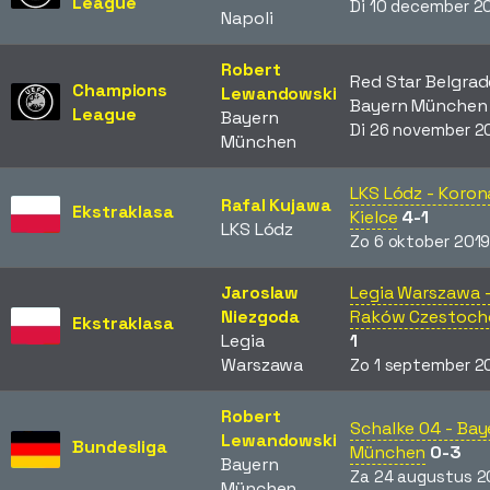
League
Di 10 december 2
Napoli
Robert
Red Star Belgrad
Champions
Lewandowski
Bayern Münche
League
Bayern
Di 26 november 2
München
LKS Lódz - Koron
Rafal Kujawa
Ekstraklasa
Kielce
4-1
LKS Lódz
Zo 6 oktober 201
Jaroslaw
Legia Warszawa 
Niezgoda
Raków Czestoc
Ekstraklasa
Legia
1
Warszawa
Zo 1 september 2
Robert
Schalke 04 - Bay
Lewandowski
Bundesliga
München
0-3
Bayern
Za 24 augustus 2
München