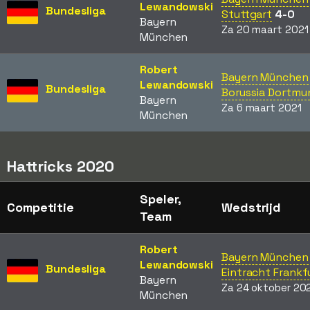
Lewandowski
Bundesliga
Stuttgart
4-0
Bayern
Za 20 maart 2021
München
Robert
Bayern München 
Lewandowski
Bundesliga
Borussia Dortmu
Bayern
Za 6 maart 2021
München
Hattricks 2020
Speler,
Competitie
Wedstrijd
Team
Robert
Bayern München 
Lewandowski
Bundesliga
Eintracht Frankf
Bayern
Za 24 oktober 20
München