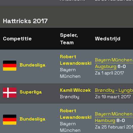
Hattricks 2017
Speler,
Competitie
Wedstrijd
Team
Robert
Bayern München 
Lewandowski
Bundesliga
Augsburg
6-0
Bayern
Za 1 april 2017
München
Kamil Wilczek
Brøndby - Lyngb
Superliga
Brøndby
Zo 19 maart 2017
Robert
Bayern München 
Lewandowski
Bundesliga
Hamburg
8-0
Bayern
Za 25 februari 20
München