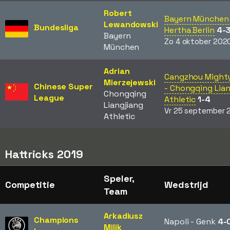
Robert
Bayern München 
Lewandowski
Bundesliga
Hertha Berlin
4-
Bayern
Zo 4 oktober 202
München
Adrian
Cangzhou Mighty
Mierzejewski
Chinese Super
- Chongqing Lian
Chongqing
League
Athletic
1-4
Liangjiang
Vr 25 september 
Athletic
Hattricks 2019
Speler,
Competitie
Wedstrijd
Team
Arkadiusz
Champions
Napoli - Genk
4-
Milik