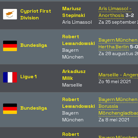
Mariusz
Aris Limassol -
Cypriot First
Stepinski
Anorthosis
3-2
Division
Aris Limassol
Za 25 september 
Robert
Bayern München 
Lewandowski
Bundesliga
Hertha Berlin
5-
Bayern
Za 28 augustus 2
München
Arkadiusz
Marseille - Anger
Ligue 1
Milik
Zo 16 mei 2021
Marseille
Robert
Bayern München 
Lewandowski
Borussia
Bundesliga
Bayern
Mönchengladba
München
Za 8 mei 2021
Robert
Bayern München 