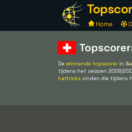
Topscor
Home
C
Topscorer
De
winnende topscorer
in
Su
tijdens het seizoen 2008/2
hattricks
vinden die tijdens h