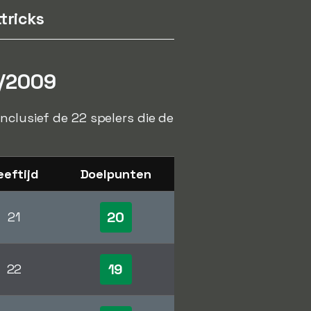
tricks
8/2009
nclusief de 22 spelers die de
eeftijd
Doelpunten
20
21
19
22