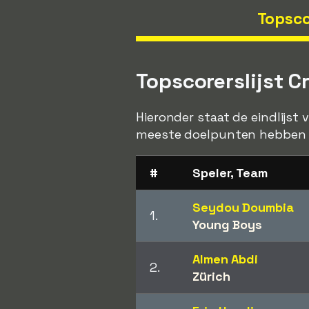
Topsco
Topscorerslijst 
Hieronder staat de eindlijst
meeste doelpunten hebben g
#
Speler, Team
Seydou Doumbia
1.
Young Boys
Almen Abdi
2.
Zürich