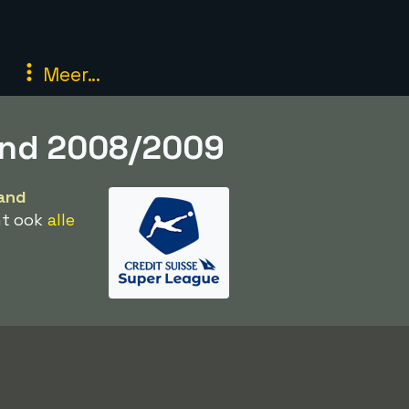
Meer...
and 2008/2009
land
nt ook
alle