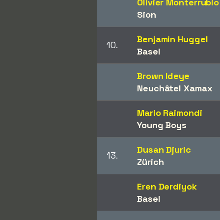
Olivier Monterrubio
Sion
Benjamin Huggel
10.
Basel
Brown Ideye
Neuchâtel Xamax
Mario Raimondi
Young Boys
Dusan Djuric
13.
Zürich
Eren Derdiyok
Basel