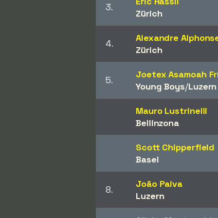
Eric Hassli
3.
Zürich
Alexandre Alphons
4.
Zürich
Joetex Asamoah F
5.
Young Boys
/​
Luzern
Mauro Lustrinelli
Bellinzona
Scott Chipperfield
Basel
João Paiva
8.
Luzern