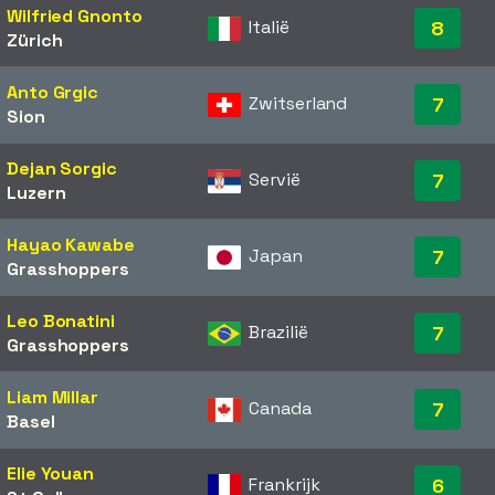
Wilfried Gnonto
Italië
8
Zürich
Anto Grgic
Zwitserland
7
Sion
Dejan Sorgic
Servië
7
Luzern
Hayao Kawabe
Japan
7
Grasshoppers
Leo Bonatini
Brazilië
7
Grasshoppers
Liam Millar
Canada
7
Basel
Elie Youan
Frankrijk
6