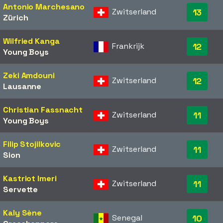
Antonio Marchesano
Zwitserland
13
Zürich
Wilfried Kanga
Frankrijk
12
Young Boys
Zeki Amdouni
Zwitserland
12
Lausanne
Christian Fassnacht
Zwitserland
11
Young Boys
Filip Stojilkovic
Zwitserland
11
Sion
Kastriot Imeri
Zwitserland
11
Servette
Kaly Sène
Senegal
10