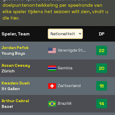
doelpuntenontwikkeling per speelronde van
elke speler tijdens het seizoen wilt zien, vindt u
die hier
.
Speler, Team
DP
Jordan Pefok
Verenigde Staten
22
Young Boys
Assan Ceesay
Gambia
20
Zürich
Kwadwo Duah
Zwitserland
15
St Gallen
Arthur Cabral
Brazilië
14
Basel