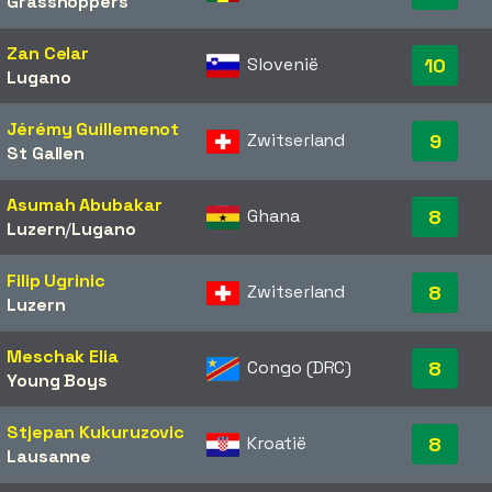
Grasshoppers
Zan Celar
Slovenië
10
Lugano
Jérémy Guillemenot
Zwitserland
9
St Gallen
Asumah Abubakar
Ghana
8
Luzern
/​
Lugano
Filip Ugrinic
Zwitserland
8
Luzern
Meschak Elia
Congo (DRC)
8
Young Boys
Stjepan Kukuruzovic
Kroatië
8
Lausanne