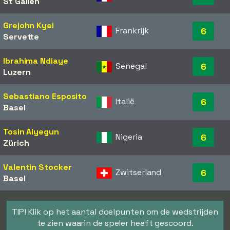
St Gallen
Grejohn Kyei
Frankrijk
6
Servette
Ibrahima Ndiaye
Senegal
6
Luzern
Sebastiano Esposito
Italië
6
Basel
Tosin Aiyegun
Nigeria
6
Zürich
Valentin Stocker
Zwitserland
6
Basel
TIP! Klik op het aantal doelpunten om de wedstrijden
te zien waarin de speler heeft gescoord.