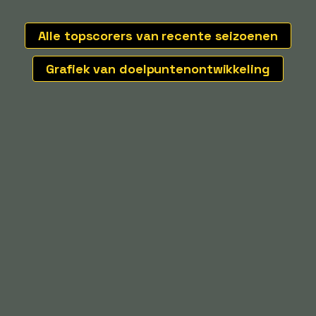
Alle topscorers van recente seizoenen
Grafiek van doelpuntenontwikkeling