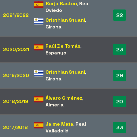
Borja Baston
,
Real
Oviedo
22
2021/2022
Cristhian Stuani
,
Girona
Raúl De Tomás
,
23
2020/2021
Espanyol
Cristhian Stuani
,
29
2019/2020
Girona
Álvaro Giménez
,
20
2018/2019
Almeria
Jaime Mata
,
Real
33
2017/2018
Valladolid